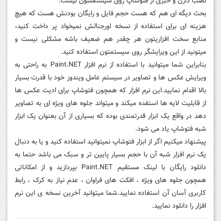
نصب دارن و خبری از فتوشاپ روی سیستمشون نیست.
بحث دیگه ای هم که هست حجم فایل و رایگان بودنش هست که هیچ
هزینه ای برای استفاده از نسخه اورجنالش نمیخواد پر داخت کنید،
منابع سخت افزاریتون هر چقدر هم ضعیف باشه مشکلی نیست و
میتونید از این ویرایشگر روی سیستمتون استفاده کنید.
بنابراین شما میتوانید با استفاده از نرم افزار Paint.NET به راحتی به
ویرایش عکس ها و تصاویر در سیستم عامل ویندوز خود با قدرت بسیار
بالا اقدام نمایید.این نرم افزار که همچون فتوشاپ برای ادیت عکس ها
از قابلیت لایه ها استفده میکند و میتواند جلوه های ویژه ای به تصاویر
دهد در واقع یک ابزار قدرتمندی بوده که بسیاری از آن بعنوان یک ابزار
شبه فتوشاپ یاد می شود.
پیشنهاد میکنیم اگر از ابزار فتوشاپ نمیتوانید استفاده کنید و یا به دنبال
یک نرم افزار شبه آن با حجم بسیار پایین تر و سبک می باشد حتما به
دانلود رایگان با لینک مستقیم Paint.NET بپردازید و از امکاناتی
همچون جلوه های ویژه ، افکت های فراوان ، عدم نیاز به کرک ، رابط
کاربری آسان آن استفاده نمایید.شما میتوانید آخرین نسخه ی این نرم
افزار را دانلود نمایید.