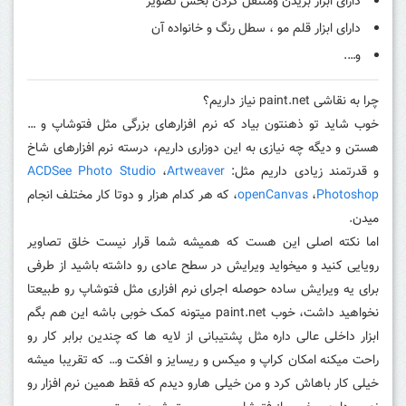
دارای ابزار بریدن ومنتقل کردن بخش تصویر
دارای ابزار قلم مو ، سطل رنگ و خانواده آن
و….
چرا به نقاشی paint.net نیاز داریم؟
خوب شاید تو ذهنتون بیاد که نرم افزارهای بزرگی مثل فتوشاپ و …
هستن و دیگه چه نیازی به این دوزاری داریم، درسته نرم افزارهای شاخ
و قدرتمند زیادی داریم مثل:
Artweaver
،
ACDSee Photo Studio
Photoshop
،
openCanvas
،
که هر کدام هزار و دوتا کار مختلف انجام
میدن.
اما نکته اصلی این هست که همیشه شما قرار نیست خلق تصاویر
رویایی کنید و میخواید ویرایش در سطح عادی رو داشته باشید از طرفی
برای یه ویرایش ساده حوصله اجرای نرم افزاری مثل فتوشاپ رو طبیعتا
نخواهید داشت، خوب paint.net میتونه کمک خوبی باشه این هم بگم
ابزار داخلی عالی داره مثل پشتیبانی از لایه ها که چندین برابر کار رو
راحت میکنه امکان کراپ و میکس و ریسایز و افکت و… که تقریبا میشه
خیلی کار باهاش کرد و من خیلی هارو دیدم که فقط همین نرم افزار رو