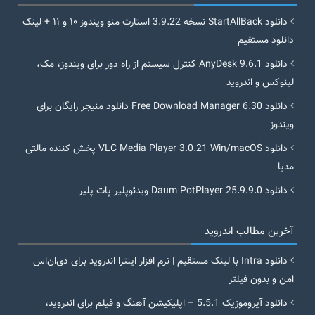
دانلود StartAllBack نسخه 3.9.22 استارت منو ویندوز ۱۰ و ۱۱ + لینک
دانلود مستقیم
دانلود AnyDesk 9.6.1 کنترل سیستم از راه دور برای ویندوز، مک،
لینوکس و اندروید
دانلود Free Download Manager 6.30 دانلود منیجر رایگان برای
ویندوز
دانلود VLC Media Player 3.0.21 Win/macOS پخش کننده مالتی
مدیا
دانلود Daum PotPlayer 25.9.9.0 ویدئوپلیر پات پلیر
آخرین مطالب اندروید
دانلود Intra با لینک مستقیم | نرم افزار اینترا اندروید برای دی‌ان‌اس
امن و بدون فیلتر
دانلود آیروموزیک 5.5.1 – اپلیکیشن آهنگ و فیلم برای اندروید،