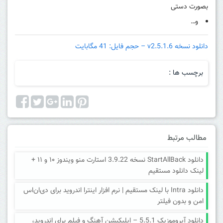
بصورت دستی
و…
دانلود نسخه v2.5.1.6 – حجم فایل: 41 مگابایت
برچسب ها :
مطالب مرتبط
دانلود StartAllBack نسخه 3.9.22 استارت منو ویندوز ۱۰ و ۱۱ +
لینک دانلود مستقیم
دانلود Intra با لینک مستقیم | نرم افزار اینترا اندروید برای دی‌ان‌اس
امن و بدون فیلتر
دانلود آیروموزیک 5.5.1 – اپلیکیشن آهنگ و فیلم برای اندروید،