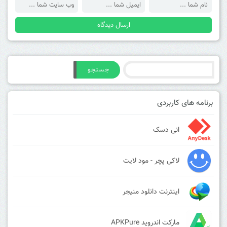
جستجو
برنامه های کاربردی
انی دسک
لاکی پچر - مود لایت
اینترنت دانلود منیجر
مارکت اندروید APKPure