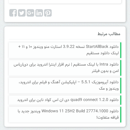
مطالب مرتبط
دانلود StartAllBack نسخه 3.9.22 استارت منو ویندوز ۱۰ و ۱۱ +
لینک دانلود مستقیم
دانلود Intra با لینک مستقیم | نرم افزار اینترا اندروید برای دی‌ان‌اس
امن و بدون فیلتر
دانلود آیروموزیک 5.5.1 – اپلیکیشن آهنگ و فیلم برای اندروید،
ویندوز و مک
دانلود quad9 connect 1.2.0 دی ان اس کواد ناین برای اندروید
دانلود Windows 11 25H2 Build 27774.1000 ویندوز جدید با
قیافه متفاوت!