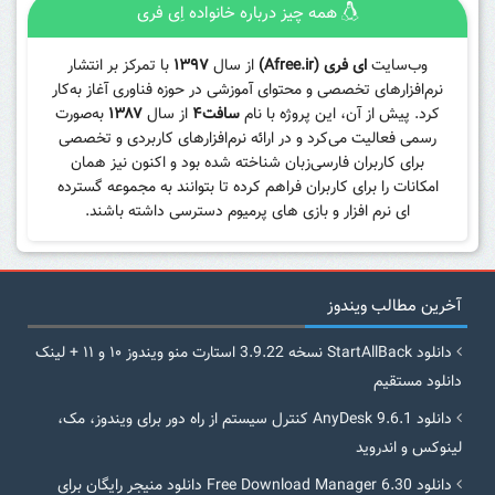
همه چیز درباره خانواده اِی فری
وب‌سایت
ای فری (Afree.ir)
از سال
۱۳۹۷
با تمرکز بر انتشار
نرم‌افزارهای تخصصی و محتوای آموزشی در حوزه فناوری آغاز به‌کار
کرد. پیش از آن، این پروژه با نام
سافت۴
از سال
۱۳۸۷
به‌صورت
رسمی فعالیت می‌کرد و در ارائه نرم‌افزارهای کاربردی و تخصصی
برای کاربران فارسی‌زبان شناخته شده بود و اکنون نیز همان
امکانات را برای کاربران فراهم کرده تا بتوانند به مجموعه گسترده
ای نرم افزار و بازی های پرمیوم دسترسی داشته باشند.
آخرین مطالب ویندوز
دانلود StartAllBack نسخه 3.9.22 استارت منو ویندوز ۱۰ و ۱۱ + لینک
دانلود مستقیم
دانلود AnyDesk 9.6.1 کنترل سیستم از راه دور برای ویندوز، مک،
لینوکس و اندروید
دانلود Free Download Manager 6.30 دانلود منیجر رایگان برای