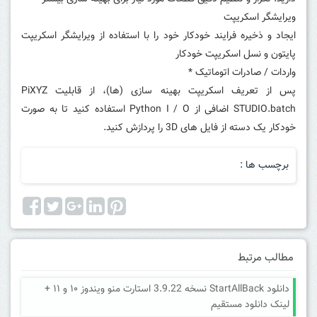
ویرایشگر اسکریپت
ایجاد و ذخیره فرایند خودکار خود را با استفاده از ویرایشگر اسکریپت
پایتون و نسل اسکریپت خودکار
واردات / صادرات اتوماتیک *
پس از تعریف اسکریپت بهینه سازی (ها)، از قابلیت PiXYZ
STUDIO.batch اضافی از Python I / O استفاده کنید تا به صورت
خودکار یک دسته از فایل های 3D را پردازش کنید.
برچسب ها :
مطالب مرتبط
دانلود StartAllBack نسخه 3.9.22 استارت منو ویندوز ۱۰ و ۱۱ +
لینک دانلود مستقیم