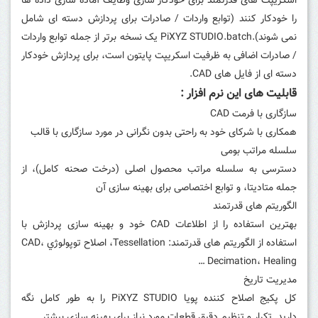
اسکریپت های قدرتمند برای خودکار سازی وظایف آماده سازی داده ها
را خودکار کنند (توابع واردات / صادرات برای پردازش دسته ای شامل
نمی شوند).
PiXYZ STUDIO.batch یک نسخه برتر از جمله توابع واردات
/ صادرات اضافی به ظرفیت اسکریپت پایتون است، برای پردازش خودکار
دسته ای از فایل های CAD.
قابلیت های این نرم افزار :
سازگاری با فرمت CAD
همکاری با شرکای خود به راحتی بدون نگرانی در مورد سازگاری با قالب
سلسله مراتب بومی
دسترسی به سلسله مراتب محصول اصلی (درخت صحنه کامل)، از
جمله متادیتا، و توابع اختصاصی برای بهینه سازی آن
الگوریتم های قدرتمند
بهترین استفاده را از اطلاعات CAD خود و بهینه سازی پردازش با
استفاده از الگوریتم های قدرتمند: Tessellation، اصلاح توپولوژي CAD،
Decimation، Healing …
مدیریت تاریخ
کل پکیج اصلاح کننده پویا PiXYZ STUDIO را به طور کامل نگه
دارید. تکرار و تنظیم دقیق قطعات مورد نیاز برای بهینه سازی بیشتر