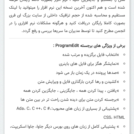
متن را جستجو و جایگزین کنید ، نرم افزار بصورت کاملا رایگان عرضه
شده است و
هم اکنون آخرین نسخه این نرم افزار را میتوانید با لینک
مستقیم و محاسبه شده از حجم ترافیک داخلی از سایت بزرگ ای فری
بصورت کاملا رایگان دریافت کنید و هرگونه مشکلات نرم افزاری را در
انجمن مطرح کنید تا توسط مدیران ما سریعا بررسی و رفع گردد.
برخی از ویژگی های برجسته ProgramEdit :
»انتخاب فایل برگزیده و مرتب شده
»نمایشگر هگز برای فایل های باینری
»صدها پرونده در یک زمان باز می شود
»کشیدن و رها کردن بارگذاری فایل و ویرایش متن
»یافتن ، پیدا کردن همه ، جایگزینی ، جایگزین کردن همه
»برجسته کردن متن برای دیده شدن راحت تر در بین متن ها
»پشتیبانی از بسیاری از زبان های محبوب:Ada، C، C ++، C #،
CSS، HTML
» پشتیبانی کامل از زبان های روی بورس دیگر جاوا، جاوا اسکریپت،