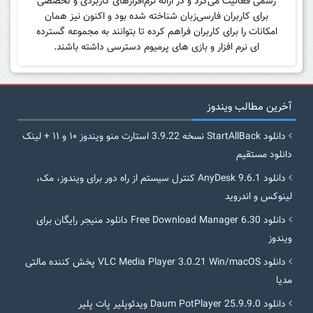
رسمی فعالیت می‌کرد و در ارائه نرم‌افزارهای کاربردی و تخصصی
برای کاربران فارسی‌زبان شناخته شده بود و اکنون نیز همان
امکانات را برای کاربران فراهم کرده تا بتوانند به مجموعه گسترده
ای نرم افزار و بازی های پرمیوم دسترسی داشته باشند.
آخرین مطالب ویندوز
دانلود StartAllBack نسخه 3.9.22 استارت منو ویندوز ۱۰ و ۱۱ + لینک
دانلود مستقیم
دانلود AnyDesk 9.6.1 کنترل سیستم از راه دور برای ویندوز، مک،
لینوکس و اندروید
دانلود Free Download Manager 6.30 دانلود منیجر رایگان برای
ویندوز
دانلود VLC Media Player 3.0.21 Win/macOS پخش کننده مالتی
مدیا
دانلود Daum PotPlayer 25.9.9.0 ویدئوپلیر پات پلیر