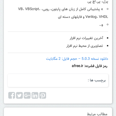
پرل، پی اچ پی
» پشتیبانی کامل از زبان های پایتون، روبی، VB، VBScript،
Verilog، VHDL و فایلهای دسته ای
و…
آخرین تغییرات نرم افزار
تصاویری از محیط نرم افزار
دانلود نسخه 5.0.3 – حجم فایل: 2 مگابایت
رمز فایل فشرده: afree.ir
برچسب ها :
مطالب مرتبط