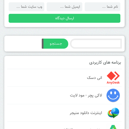
جستجو
برنامه های کاربردی
انی دسک
لاکی پچر - مود لایت
اینترنت دانلود منیجر