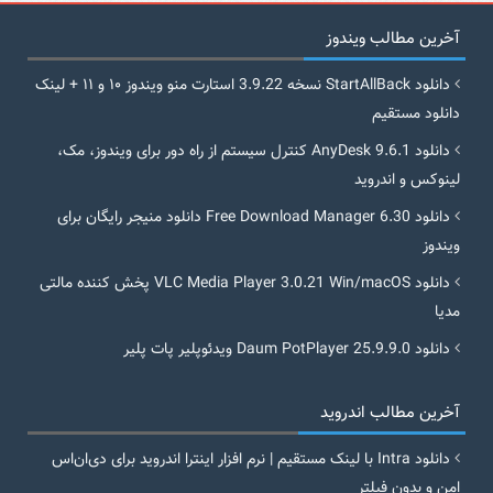
آخرین مطالب ویندوز
دانلود StartAllBack نسخه 3.9.22 استارت منو ویندوز ۱۰ و ۱۱ + لینک
دانلود مستقیم
دانلود AnyDesk 9.6.1 کنترل سیستم از راه دور برای ویندوز، مک،
لینوکس و اندروید
دانلود Free Download Manager 6.30 دانلود منیجر رایگان برای
ویندوز
دانلود VLC Media Player 3.0.21 Win/macOS پخش کننده مالتی
مدیا
دانلود Daum PotPlayer 25.9.9.0 ویدئوپلیر پات پلیر
آخرین مطالب اندروید
دانلود Intra با لینک مستقیم | نرم افزار اینترا اندروید برای دی‌ان‌اس
امن و بدون فیلتر