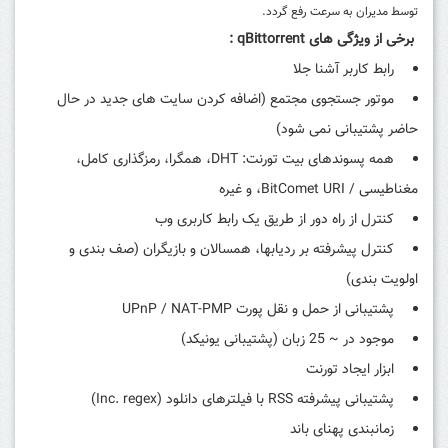
توسط مدیران به سرعت رفع گردد.
برخی از ویژگی های
qBittorrent
:
رابط کاربر آشنا جلا
موتور جستجوی مجتمع (اضافه کردن سایت های جدید در حال
حاضر پشتیبانی نمی شود)
همه پسوندهای بیت تورنت: DHT، همگرا، رمزگذاری کامل،
مغناطیسی / BitComet URI، و غیره
کنترل از راه دور از طریق یک رابط کاربری وب
کنترل پیشرفته بر ردیابها، همسالان و بازیگران (صف بندی و
اولویت بندی)
پشتیبانی از حمل و نقل پورت UPnP / NAT-PMP
موجود در ~ 25 زبان (پشتیبانی یونیکد)
ابزار ایجاد تورنت
پشتیبانی پیشرفته RSS با فیلترهای دانلود (Inc. regex)
زمانبندی پهنای باند