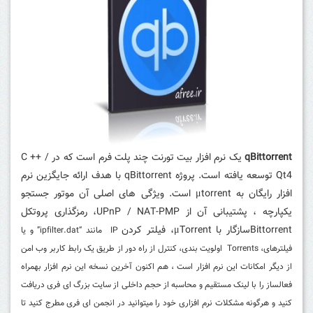
qBittorrent
یک نرم افزار بیت تورنت چند پلت فرم است که در C ++ /
Qt4 توسعه یافته است.
پروژه qBittorrent با هدف ارائه جایگزین نرم
افزار رایگان به μtorrent است.
ویژگی های اصلی آن موتور جستجو
یکپارچه ، پشتیبانی آن از UPnP / NAT-PMP، رمزگذاری پروتکل
Bittorrentسازگار با μTorrent، فیلتر کردن
IP
مانند “ipfilter.dat” و یا
فیلترهای، Torrents اولویت بندی، کنترل از راه دور از طریق یک رابط کاربر وب امن
از دیگر امکانات این نرم افزار است ، هم اکنون آخرین نسخه این نرم افزار بهمراه
فعالساز را با لینک مستقیم و محاسبه از حجم داخلی از سایت بزرگ ای فری دریافت
کنید و هرگونه مشکلات نرم افزاری خود را میتوانید در انجمن ای فری مطرج کنید تا