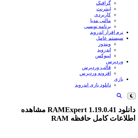
گرافیک
اینترنت
کاربردی
مالتی مدیا
برنامه نویسی
نرم افزار اندروید
سیستم عامل
ویندوز
اندروید
لینوکس
وردپرس
قالب وردپرس
افزونه وردپرس
بازی
دانلود بازی اندروید
دانلود RAMExpert 1.19.0.41 مشاهده
اطلاعات کامل حافظه RAM