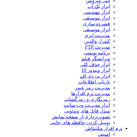
آنتی ویروس
ابزار بک آپ
ابزار مهندسی
ابزار موسیقی
فشرده سازی
ابزار موسیقی
مدیریت ابری
کنترل والدین
مدیریت FTP
برنامه نویسی
ویرایشگر فیلم
ابزار حذف کلی
ابزار ویندوز 10
ابزار پی دی اف
بازیابی اطلاعات
مدیریت رمز عبور
مدیریت نرم افزارها
رمزنگاری و رمزگشایی
ابزار مدیریت وب سایت
مبدل فایل های ویدئویی
تصویربرداری از صفحه نمایش
بوتیبل کردن حافظه های جانبی
نرم افزار مکینتاش
امنیتی