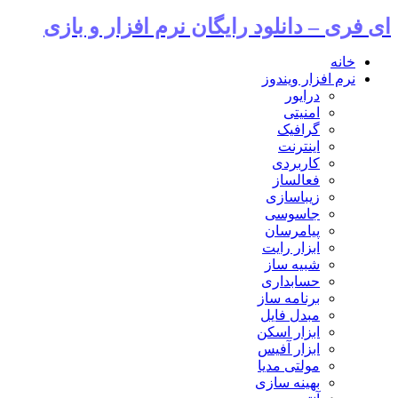
ای فری – دانلود رایگان نرم افزار و بازی
خانه
نرم افزار ویندوز
درایور
امنیتی
گرافیک
اینترنت
کاربردی
فعالساز
زیباسازی
جاسوسی
پیامرسان
ابزار رایت
شبیه ساز
حسابداری
برنامه ساز
مبدل فایل
ابزار اسکن
ابزار آفیس
مولتی مدیا
بهینه سازی