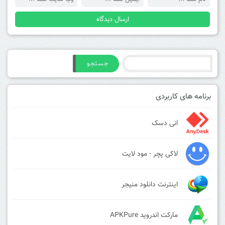
جستجو
برنامه های کاربردی
انی دسک
لاکی پچر - مود لایت
اینترنت دانلود منیجر
مارکت اندروید APKPure