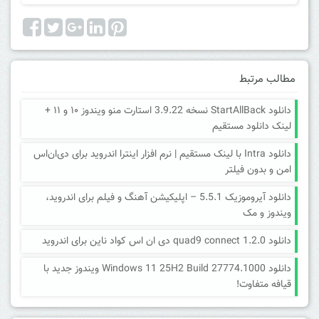
مطالب مرتبط
دانلود StartAllBack نسخه 3.9.22 استارت منو ویندوز ۱۰ و ۱۱ +
لینک دانلود مستقیم
دانلود Intra با لینک مستقیم | نرم افزار اینترا اندروید برای دی‌ان‌اس
امن و بدون فیلتر
دانلود آیروموزیک 5.5.1 – اپلیکیشن آهنگ و فیلم برای اندروید،
ویندوز و مک
دانلود quad9 connect 1.2.0 دی ان اس کواد ناین برای اندروید
دانلود Windows 11 25H2 Build 27774.1000 ویندوز جدید با
قیافه متفاوت!