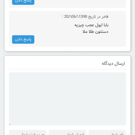
پاسخ دادن
فاخر
در تاریخ 1398\/06\/20 :
بابا ایول عجب چیزیه
دستتون طلا ملا
پاسخ دادن
ارسال دیدگاه