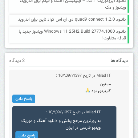
دانلود آیروموزیک 5.5.1 – اپلیکیشن آهنگ و فیلم برای اندروید،
ویندوز و مک
دانلود quad9 connect 1.2.0 دی ان اس کواد ناین برای اندروید
دانلود Windows 11 25H2 Build 27774.1000 ویندوز جدید با
قیافه متفاوت!
دیدگاه ها
2 دیدگاه
Milad IT
در تاریخ 1397\/09\/10 :
ممنون
کاربردی بود
پاسخ دادن
Milad IT
در تاریخ 1397\/09\/10 :
به روزترین مرجع پخش و دانلود آهنگ و موزیک
ویدیو فارسی در ایران
پاسخ دادن