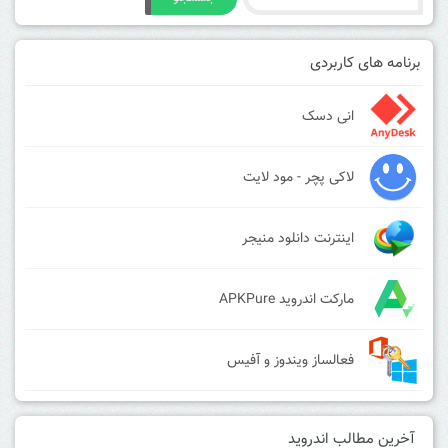
برنامه های کاربردی
انی دسک
لاکی پچر - مود لایت
اینترنت دانلود منیجر
مارکت اندروید APKPure
فعالساز ویندوز و آفیس
آخرین مطالب اندروید