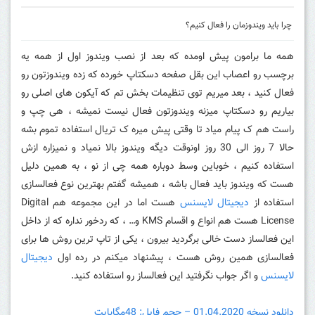
چرا باید ویندوزمان را فعال کنیم؟
همه ما برامون پیش اومده که بعد از نصب ویندوز اول از همه یه
برچسب رو اعصاب این بقل صفحه دسکتاپ خورده که زده ویندوزتون رو
فعال کنید ، بعد میریم توی تنظیمات بخش تم که آیکون های اصلی رو
بیاریم رو دسکتاپ میزنه ویندوزتون فعال نیست نمیشه ، هی چپ و
راست هم ک پیام میاد تا وقتی پیش میره ک تریال استفاده تموم بشه
حالا 7 روز الی 30 روز اونوقت دیگه ویندوز بالا نمیاد و نمیزاره ازش
استفاده کنیم ، خوباین وسط دوباره همه چی از نو ، به همین دلیل
هست که ویندوز باید فعال باشه ، همیشه گفتم بهترین نوع فعالسازی
استفاده از
دیجیتال لایسنس
هست اما در این مجموعه هم Digital
License هست هم انواع و اقسام KMS و… ، که ردخور نداره که از داخل
این فعالساز دست خالی برگردید بیرون ، یکی از تاپ ترین روش ها برای
فعالسازی همین روش هست ، پیشنهاد میکنم در رده اول
دیجیتال
لایسنس
و اگر جواب نگرفتید این فعالساز رو استفاده کنید.
دانلود نسخه 01.04.2020 – حجم فایل: 48مگابایت