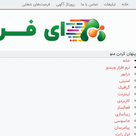
خانه
تبلیغات
تماس با ما
رپورتاژ آگهی
فرصت‌های شغلی
پنهان کردن منو
خانه
نرم افزار ویندوز
درایور
امنیتی
گرافیک
اینترنت
کاربردی
فعالساز
زیباسازی
جاسوسی
پیامرسان
ابزار رایت