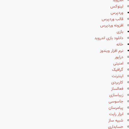
اندروید
لینوکس
وردپرس
قالب وردپرس
افزونه وردپرس
بازی
دانلود بازی اندروید
خانه
نرم افزار ویندوز
درایور
امنیتی
گرافیک
اینترنت
کاربردی
فعالساز
زیباسازی
جاسوسی
پیامرسان
ابزار رایت
شبیه ساز
حسابداری