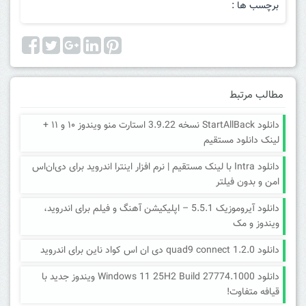
برچسب ها :
مطالب مرتبط
دانلود StartAllBack نسخه 3.9.22 استارت منو ویندوز ۱۰ و ۱۱ +
لینک دانلود مستقیم
دانلود Intra با لینک مستقیم | نرم افزار اینترا اندروید برای دی‌ان‌اس
امن و بدون فیلتر
دانلود آیروموزیک 5.5.1 – اپلیکیشن آهنگ و فیلم برای اندروید،
ویندوز و مک
دانلود quad9 connect 1.2.0 دی ان اس کواد ناین برای اندروید
دانلود Windows 11 25H2 Build 27774.1000 ویندوز جدید با
قیافه متفاوت!