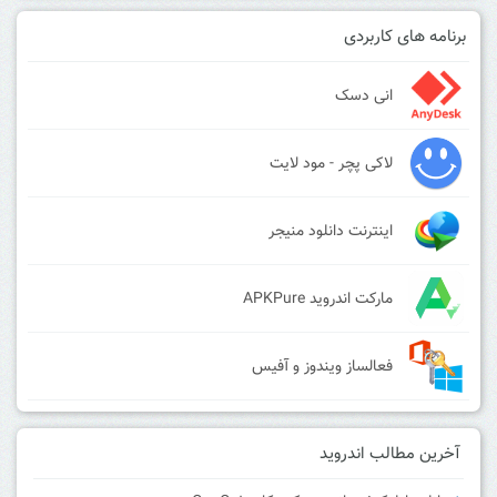
برنامه های کاربردی
انی دسک
لاکی پچر - مود لایت
اینترنت دانلود منیجر
مارکت اندروید APKPure
فعالساز ویندوز و آفیس
آخرین مطالب اندروید