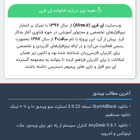
همه چیز درباره خانواده اِی فری
وب‌سایت
ای فری (Afree.ir)
از سال
۱۳۹۷
با تمرکز بر انتشار
نرم‌افزارهای تخصصی و محتوای آموزشی در حوزه فناوری آغاز به‌کار
کرد. پیش از آن، این پروژه با نام
سافت۴
از سال
۱۳۸۷
به‌صورت
رسمی فعالیت می‌کرد و در ارائه نرم‌افزارهای کاربردی و تخصصی
برای کاربران فارسی‌زبان شناخته شده بود و اکنون نیز همان
امکانات را برای کاربران فراهم کرده تا بتوانند به مجموعه گسترده
ای نرم افزار و بازی های پرمیوم دسترسی داشته باشند.
آخرین مطالب ویندوز
دانلود StartAllBack نسخه 3.9.22 استارت منو ویندوز ۱۰ و ۱۱ + لینک
دانلود مستقیم
دانلود AnyDesk 9.6.1 کنترل سیستم از راه دور برای ویندوز، مک،
لینوکس و اندروید