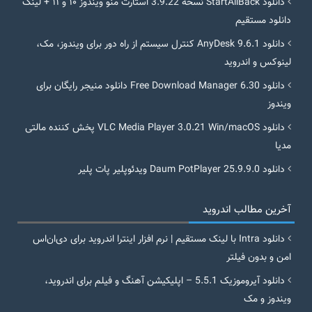
دانلود StartAllBack نسخه 3.9.22 استارت منو ویندوز ۱۰ و ۱۱ + لینک
دانلود مستقیم
دانلود AnyDesk 9.6.1 کنترل سیستم از راه دور برای ویندوز، مک،
لینوکس و اندروید
دانلود Free Download Manager 6.30 دانلود منیجر رایگان برای
ویندوز
دانلود VLC Media Player 3.0.21 Win/macOS پخش کننده مالتی
مدیا
دانلود Daum PotPlayer 25.9.9.0 ویدئوپلیر پات پلیر
آخرین مطالب اندروید
دانلود Intra با لینک مستقیم | نرم افزار اینترا اندروید برای دی‌ان‌اس
امن و بدون فیلتر
دانلود آیروموزیک 5.5.1 – اپلیکیشن آهنگ و فیلم برای اندروید،
ویندوز و مک