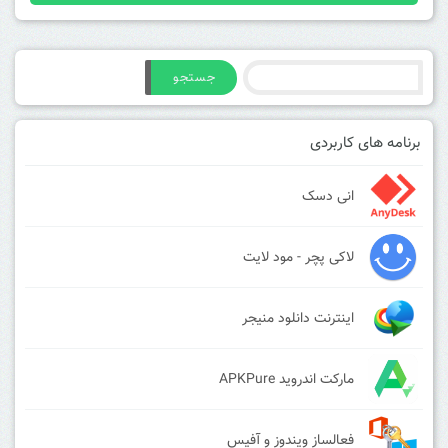
جستجو
برنامه های کاربردی
انی دسک
لاکی پچر - مود لایت
اینترنت دانلود منیجر
مارکت اندروید APKPure
فعالساز ویندوز و آفیس