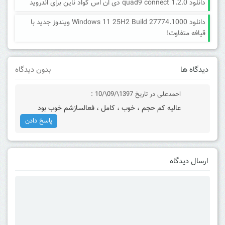
دانلود quad9 connect 1.2.0 دی ان اس کواد ناین برای اندروید
دانلود Windows 11 25H2 Build 27774.1000 ویندوز جدید با
قیافه متفاوت!
دیدگاه ها
بدون دیدگاه
احمدعلی
در تاریخ 1397\/09\/10 :
عالیه کم حجم ، خوب ، کامل ، فعالسازشم خوب بود
پاسخ دادن
ارسال دیدگاه