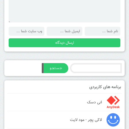
جستجو
برنامه های کاربردی
انی دسک
لاکی پچر - مود لایت