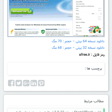
دانلود نسخه 64 بیتی – حجم : 70 مگ
دانلود نسخه 32 بیتی – حجم : 68 مگ
رمز فایل : afree.ir
برچسب ها :
مطالب مرتبط