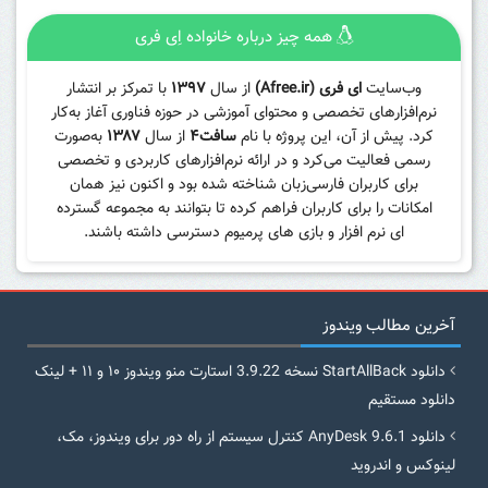
همه چیز درباره خانواده اِی فری
وب‌سایت
ای فری (Afree.ir)
از سال
۱۳۹۷
با تمرکز بر انتشار
نرم‌افزارهای تخصصی و محتوای آموزشی در حوزه فناوری آغاز به‌کار
کرد. پیش از آن، این پروژه با نام
سافت۴
از سال
۱۳۸۷
به‌صورت
رسمی فعالیت می‌کرد و در ارائه نرم‌افزارهای کاربردی و تخصصی
برای کاربران فارسی‌زبان شناخته شده بود و اکنون نیز همان
امکانات را برای کاربران فراهم کرده تا بتوانند به مجموعه گسترده
ای نرم افزار و بازی های پرمیوم دسترسی داشته باشند.
آخرین مطالب ویندوز
دانلود StartAllBack نسخه 3.9.22 استارت منو ویندوز ۱۰ و ۱۱ + لینک
دانلود مستقیم
دانلود AnyDesk 9.6.1 کنترل سیستم از راه دور برای ویندوز، مک،
لینوکس و اندروید