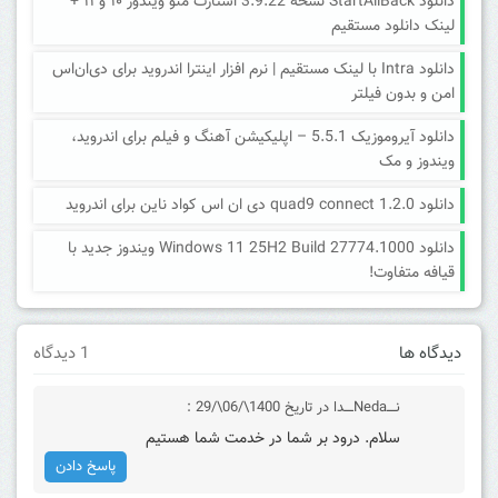
دانلود StartAllBack نسخه 3.9.22 استارت منو ویندوز ۱۰ و ۱۱ +
لینک دانلود مستقیم
دانلود Intra با لینک مستقیم | نرم افزار اینترا اندروید برای دی‌ان‌اس
امن و بدون فیلتر
دانلود آیروموزیک 5.5.1 – اپلیکیشن آهنگ و فیلم برای اندروید،
ویندوز و مک
دانلود quad9 connect 1.2.0 دی ان اس کواد ناین برای اندروید
دانلود Windows 11 25H2 Build 27774.1000 ویندوز جدید با
قیافه متفاوت!
دیدگاه ها
1 دیدگاه
نــــNedaــــدا
در تاریخ 1400\/06\/29 :
سلام. درود بر شما در خدمت شما هستیم
پاسخ دادن