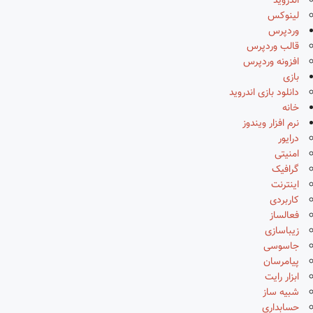
اندروید
لینوکس
وردپرس
قالب وردپرس
افزونه وردپرس
بازی
دانلود بازی اندروید
خانه
نرم افزار ویندوز
درایور
امنیتی
گرافیک
اینترنت
کاربردی
فعالساز
زیباسازی
جاسوسی
پیامرسان
ابزار رایت
شبیه ساز
حسابداری