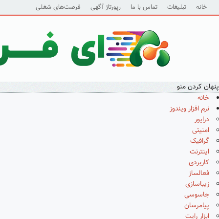
خانه
تبلیغات
تماس با ما
رپورتاژ آگهی
فرصت‌های شغلی
پنهان کردن منو
خانه
نرم افزار ویندوز
درایور
امنیتی
گرافیک
اینترنت
کاربردی
فعالساز
زیباسازی
جاسوسی
پیامرسان
ابزار رایت