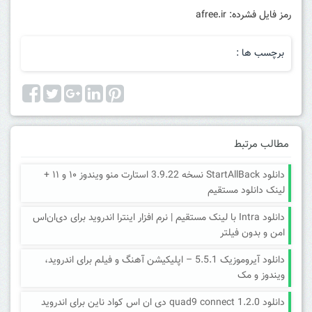
رمز فایل فشرده: afree.ir
برچسب ها :
مطالب مرتبط
دانلود StartAllBack نسخه 3.9.22 استارت منو ویندوز ۱۰ و ۱۱ +
لینک دانلود مستقیم
دانلود Intra با لینک مستقیم | نرم افزار اینترا اندروید برای دی‌ان‌اس
امن و بدون فیلتر
دانلود آیروموزیک 5.5.1 – اپلیکیشن آهنگ و فیلم برای اندروید،
ویندوز و مک
دانلود quad9 connect 1.2.0 دی ان اس کواد ناین برای اندروید