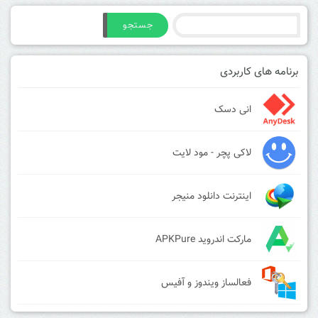
جستجو
برنامه های کاربردی
انی دسک
لاکی پچر - مود لایت
اینترنت دانلود منیجر
مارکت اندروید APKPure
فعالساز ویندوز و آفیس