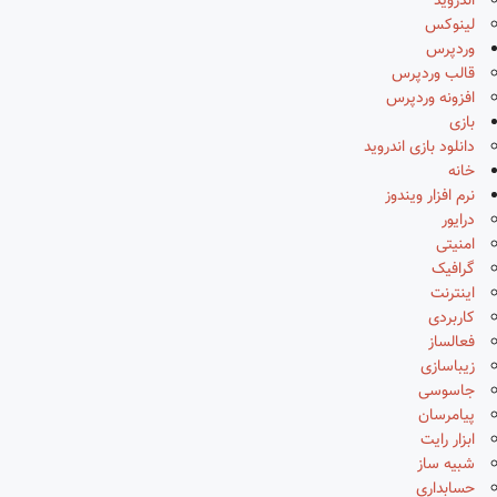
اندروید
لینوکس
وردپرس
قالب وردپرس
افزونه وردپرس
بازی
دانلود بازی اندروید
خانه
نرم افزار ویندوز
درایور
امنیتی
گرافیک
اینترنت
کاربردی
فعالساز
زیباسازی
جاسوسی
پیامرسان
ابزار رایت
شبیه ساز
حسابداری