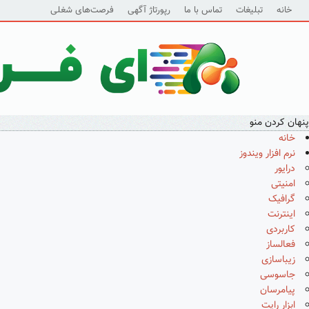
خانه
تبلیغات
تماس با ما
رپورتاژ آگهی
فرصت‌های شغلی
پنهان کردن منو
خانه
نرم افزار ویندوز
درایور
امنیتی
گرافیک
اینترنت
کاربردی
فعالساز
زیباسازی
جاسوسی
پیامرسان
ابزار رایت