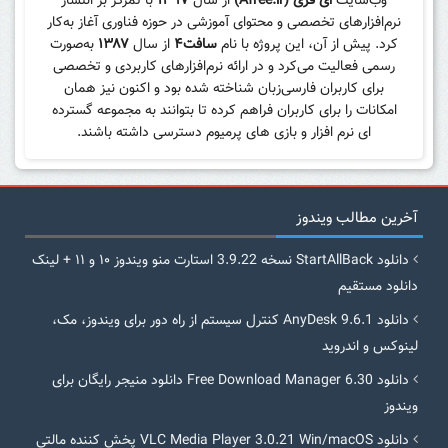
وب‌سایت
ای فری (Afree.ir)
از سال
۱۳۹۷
با تمرکز بر انتشار
نرم‌افزارهای تخصصی و محتوای آموزشی در حوزه فناوری آغاز به‌کار
کرد. پیش از آن، این پروژه با نام
سافت۴
از سال
۱۳۸۷
به‌صورت
رسمی فعالیت می‌کرد و در ارائه نرم‌افزارهای کاربردی و تخصصی
برای کاربران فارسی‌زبان شناخته شده بود و اکنون نیز همان
امکانات را برای کاربران فراهم کرده تا بتوانند به مجموعه گسترده
ای نرم افزار و بازی های پرمیوم دسترسی داشته باشند.
آخرین مطالب ویندوز
دانلود StartAllBack نسخه 3.9.22 استارت منو ویندوز ۱۰ و ۱۱ + لینک
دانلود مستقیم
دانلود AnyDesk 9.6.1 کنترل سیستم از راه دور برای ویندوز، مک،
لینوکس و اندروید
دانلود Free Download Manager 6.30 دانلود منیجر رایگان برای
ویندوز
دانلود VLC Media Player 3.0.21 Win/macOS پخش کننده مالتی