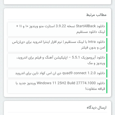
مطالب مرتبط
دانلود StartAllBack نسخه 3.9.22 استارت منو ویندوز ۱۰ و ۱۱ +
لینک دانلود مستقیم
دانلود Intra با لینک مستقیم | نرم افزار اینترا اندروید برای دی‌ان‌اس
امن و بدون فیلتر
دانلود آیروموزیک 5.5.1 – اپلیکیشن آهنگ و فیلم برای اندروید،
ویندوز و مک
دانلود quad9 connect 1.2.0 دی ان اس کواد ناین برای اندروید
دانلود Windows 11 25H2 Build 27774.1000 ویندوز جدید با
قیافه متفاوت!
ارسال دیدگاه