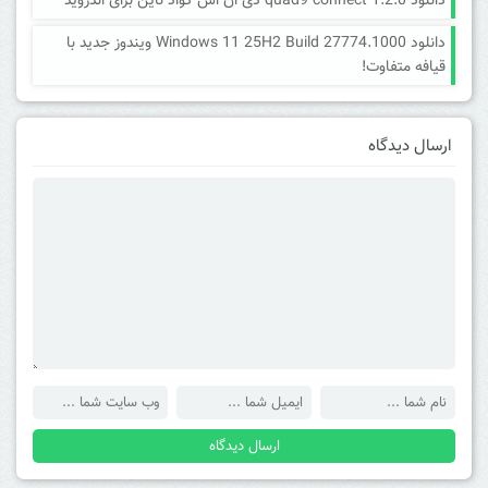
دانلود quad9 connect 1.2.0 دی ان اس کواد ناین برای اندروید
دانلود Windows 11 25H2 Build 27774.1000 ویندوز جدید با
قیافه متفاوت!
ارسال دیدگاه