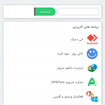
جستجو
برنامه های کاربردی
انی دسک
لاکی پچر - مود لایت
اینترنت دانلود منیجر
مارکت اندروید APKPure
فعالساز ویندوز و آفیس