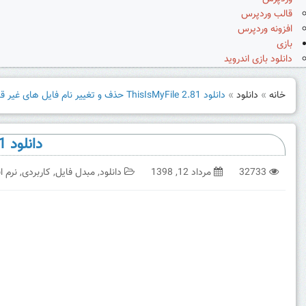
قالب وردپرس
افزونه وردپرس
بازی
دانلود بازی اندروید
خانه
»
دانلود
»
دانلود ThisIsMyFile 2.81 حذف و تغییر نام فایل های غیر قابل حذف
دانلود ThisIsMyFile 2.81 حذف و تغییر نام فایل های غیر قابل حذف
32733
مرداد 12, 1398
دانلود
,
مبدل فایل
,
کاربردی
,
نرم اف