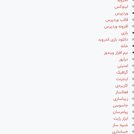
اندروید
لینوکس
وردپرس
قالب وردپرس
افزونه وردپرس
بازی
دانلود بازی اندروید
خانه
نرم افزار ویندوز
درایور
امنیتی
گرافیک
اینترنت
کاربردی
فعالساز
زیباسازی
جاسوسی
پیامرسان
ابزار رایت
شبیه ساز
حسابداری