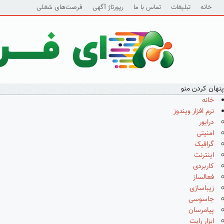
خانه
تبلیغات
تماس با ما
رپورتاژ آگهی
فرصت‌های شغلی
پنهان کردن منو
خانه
نرم افزار ویندوز
درایور
امنیتی
گرافیک
اینترنت
کاربردی
فعالساز
زیباسازی
جاسوسی
پیامرسان
ابزار رایت