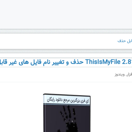
زار
,
ویندوز