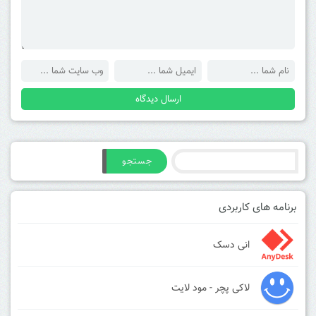
جستجو
برنامه های کاربردی
انی دسک
لاکی پچر - مود لایت