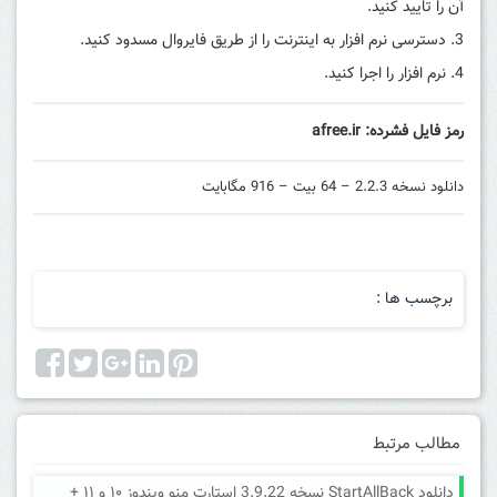
آن را تایید کنید.
دسترسی نرم افزار به اینترنت را از طریق فایروال مسدود کنید.
نرم افزار را اجرا کنید.
رمز فایل فشرده: afree.ir
دانلود نسخه 2.2.3 – 64 بیت – 916 مگابایت
برچسب ها :
مطالب مرتبط
دانلود StartAllBack نسخه 3.9.22 استارت منو ویندوز ۱۰ و ۱۱ +