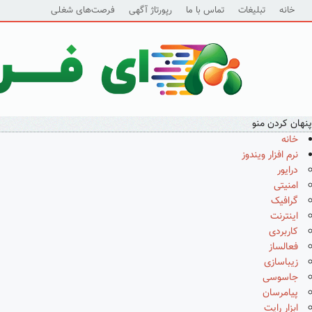
خانه
تبلیغات
تماس با ما
رپورتاژ آگهی
فرصت‌های شغلی
پنهان کردن منو
خانه
نرم افزار ویندوز
درایور
امنیتی
گرافیک
اینترنت
کاربردی
فعالساز
زیباسازی
جاسوسی
پیامرسان
ابزار رایت