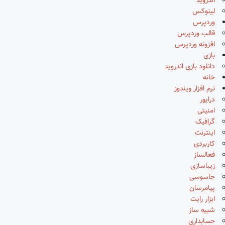
اندروید
لینوکس
وردپرس
قالب وردپرس
افزونه وردپرس
بازی
دانلود بازی اندروید
خانه
نرم افزار ویندوز
درایور
امنیتی
گرافیک
اینترنت
کاربردی
فعالساز
زیباسازی
جاسوسی
پیامرسان
ابزار رایت
شبیه ساز
حسابداری