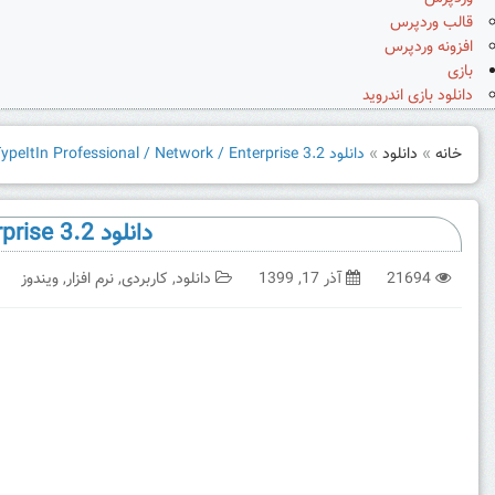
قالب وردپرس
افزونه وردپرس
بازی
دانلود بازی اندروید
خانه
»
دانلود
»
دانلود TypeItIn Professional / Network / Enterprise 3.2 مدیریت حافظه کلیپ بورد
دانلود TypeItIn Professional / Network / Enterprise 3.2 مدیریت حافظه کلیپ بورد
21694
آذر 17, 1399
دانلود
,
کاربردی
,
نرم افزار
,
ویندوز