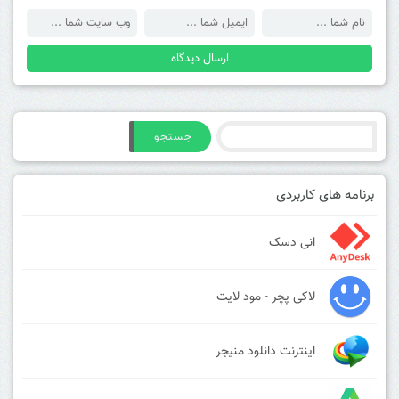
جستجو
برنامه های کاربردی
انی دسک
لاکی پچر - مود لایت
اینترنت دانلود منیجر