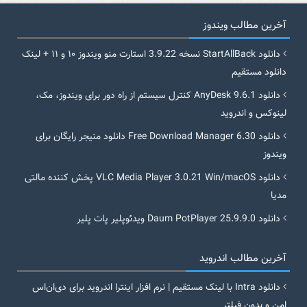
آخرین مطالب ویندوز
دانلود StartAllBack نسخه 3.9.22 استارت منو ویندوز ۱۰ و ۱۱ + لینک
دانلود مستقیم
دانلود AnyDesk 9.6.1 کنترل سیستم از راه دور برای ویندوز، مک،
لینوکس و اندروید
دانلود Free Download Manager 6.30 دانلود منیجر رایگان برای
ویندوز
دانلود VLC Media Player 3.0.21 Win/macOS پخش کننده مالتی
مدیا
دانلود Daum PotPlayer 25.9.9.0 ویدئوپلیر پات پلیر
آخرین مطالب اندروید
دانلود Intra با لینک مستقیم | نرم افزار اینترا اندروید برای دی‌ان‌اس
امن و بدون فیلتر