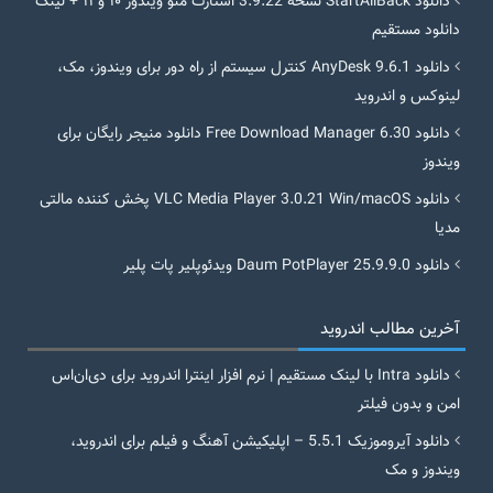
دانلود StartAllBack نسخه 3.9.22 استارت منو ویندوز ۱۰ و ۱۱ + لینک
دانلود مستقیم
دانلود AnyDesk 9.6.1 کنترل سیستم از راه دور برای ویندوز، مک،
لینوکس و اندروید
دانلود Free Download Manager 6.30 دانلود منیجر رایگان برای
ویندوز
دانلود VLC Media Player 3.0.21 Win/macOS پخش کننده مالتی
مدیا
دانلود Daum PotPlayer 25.9.9.0 ویدئوپلیر پات پلیر
آخرین مطالب اندروید
دانلود Intra با لینک مستقیم | نرم افزار اینترا اندروید برای دی‌ان‌اس
امن و بدون فیلتر
دانلود آیروموزیک 5.5.1 – اپلیکیشن آهنگ و فیلم برای اندروید،
ویندوز و مک