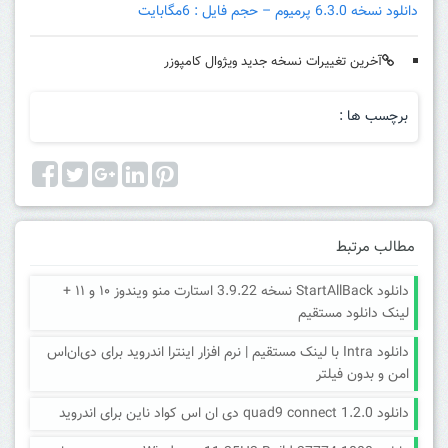
دانلود نسخه 6.3.0 پرمیوم – حجم فایل : 6مگابایت
آخرین تغییرات نسخه جدید ویژوال کامپوزر
برچسب ها :
مطالب مرتبط
دانلود StartAllBack نسخه 3.9.22 استارت منو ویندوز ۱۰ و ۱۱ +
لینک دانلود مستقیم
دانلود Intra با لینک مستقیم | نرم افزار اینترا اندروید برای دی‌ان‌اس
امن و بدون فیلتر
دانلود quad9 connect 1.2.0 دی ان اس کواد ناین برای اندروید