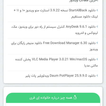
آخرین مطالب ویندوز
دانلود StartAllBack نسخه 3.9.22 استارت منو ویندوز ۱۰ و ۱۱ +
لینک دانلود مستقیم
دانلود AnyDesk 9.6.1 کنترل سیستم از راه دور برای ویندوز، مک،
لینوکس و اندروید
دانلود Free Download Manager 6.30 دانلود منیجر رایگان برای
ویندوز
دانلود VLC Media Player 3.0.21 Win/macOS پخش کننده
مالتی مدیا
دانلود Daum PotPlayer 25.9.9.0 ویدئوپلیر پات پلیر
همه چیز درباره خانواده اِی فری