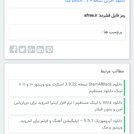
دانلود آخرین نسخه + patch : 3 مگ
رمز فایل فشرده: afree.ir
برچسب ها :
مطالب مرتبط
دانلود StartAllBack نسخه 3.9.22 استارت منو ویندوز ۱۰ و ۱۱ +
لینک دانلود مستقیم
دانلود Intra با لینک مستقیم | نرم افزار اینترا اندروید برای دی‌ان‌اس
امن و بدون فیلتر
دانلود آیروموزیک 5.5.1 – اپلیکیشن آهنگ و فیلم برای اندروید،
ویندوز و مک