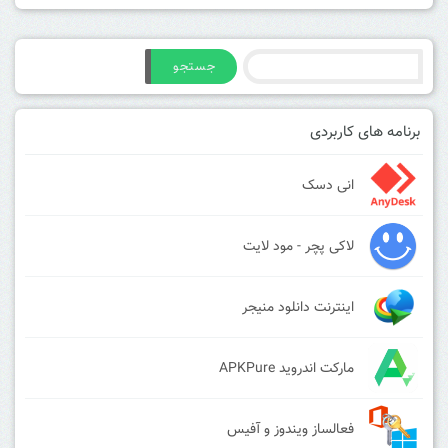
جستجو
برنامه های کاربردی
انی دسک
لاکی پچر - مود لایت
اینترنت دانلود منیجر
مارکت اندروید APKPure
فعالساز ویندوز و آفیس