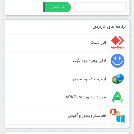
جستجو
برنامه های کاربردی
انی دسک
لاکی پچر - مود لایت
اینترنت دانلود منیجر
مارکت اندروید APKPure
فعالساز ویندوز و آفیس