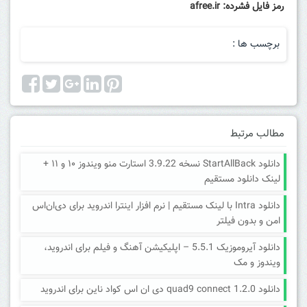
رمز فایل فشرده: afree.ir
برچسب ها :
مطالب مرتبط
دانلود StartAllBack نسخه 3.9.22 استارت منو ویندوز ۱۰ و ۱۱ +
لینک دانلود مستقیم
دانلود Intra با لینک مستقیم | نرم افزار اینترا اندروید برای دی‌ان‌اس
امن و بدون فیلتر
دانلود آیروموزیک 5.5.1 – اپلیکیشن آهنگ و فیلم برای اندروید،
ویندوز و مک
دانلود quad9 connect 1.2.0 دی ان اس کواد ناین برای اندروید