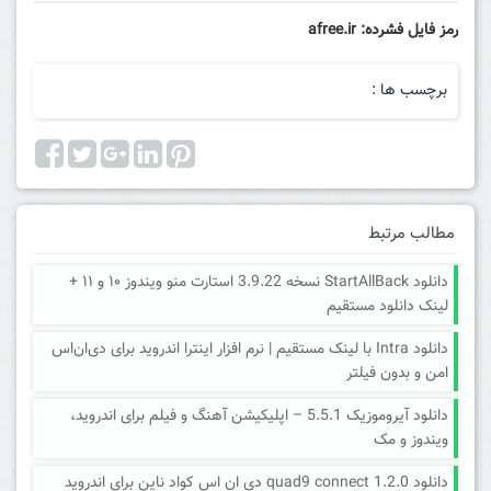
رمز فایل فشرده: afree.ir
برچسب ها :
مطالب مرتبط
دانلود StartAllBack نسخه 3.9.22 استارت منو ویندوز ۱۰ و ۱۱ +
لینک دانلود مستقیم
دانلود Intra با لینک مستقیم | نرم افزار اینترا اندروید برای دی‌ان‌اس
امن و بدون فیلتر
دانلود آیروموزیک 5.5.1 – اپلیکیشن آهنگ و فیلم برای اندروید،
ویندوز و مک
دانلود quad9 connect 1.2.0 دی ان اس کواد ناین برای اندروید