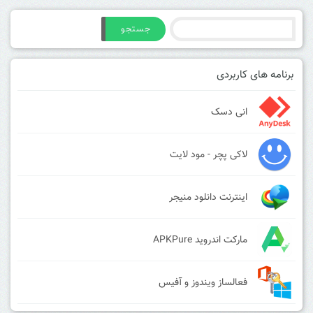
جستجو
برنامه های کاربردی
انی دسک
لاکی پچر - مود لایت
اینترنت دانلود منیجر
مارکت اندروید APKPure
فعالساز ویندوز و آفیس