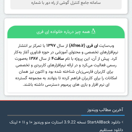
سامانه جامع کنترل گوشی از راه دور با شماره
همه چیز درباره خانواده اِی فری
وب‌سایت
ای فری (Afree.ir)
از سال
۱۳۹۷
با تمرکز بر انتشار
نرم‌افزارهای تخصصی و محتوای آموزشی در حوزه فناوری آغاز به‌کار
کرد. پیش از آن، این پروژه با نام
سافت۴
از سال
۱۳۸۷
به‌صورت
رسمی فعالیت می‌کرد و در ارائه نرم‌افزارهای کاربردی و تخصصی
برای کاربران فارسی‌زبان شناخته شده بود و اکنون نیز همان
امکانات را برای کاربران فراهم کرده تا بتوانند به مجموعه گسترده
ای نرم افزار و بازی های پرمیوم دسترسی داشته باشند.
آخرین مطالب ویندوز
دانلود StartAllBack نسخه 3.9.22 استارت منو ویندوز ۱۰ و ۱۱ + لینک
دانلود مستقیم