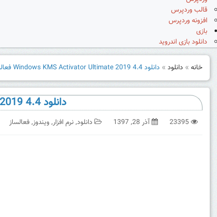
قالب وردپرس
افزونه وردپرس
بازی
دانلود بازی اندروید
خانه
»
دانلود
»
دانلود Windows KMS Activator Ultimate 2019 4.4 فعالساز محصولات مایکروسافت
دانلود Windows KMS Activator Ultimate 2019 4.4 فعالساز محصولات مایکروسافت
23395
آذر 28, 1397
دانلود
,
نرم افزار
,
ویندوز
,
فعالساز