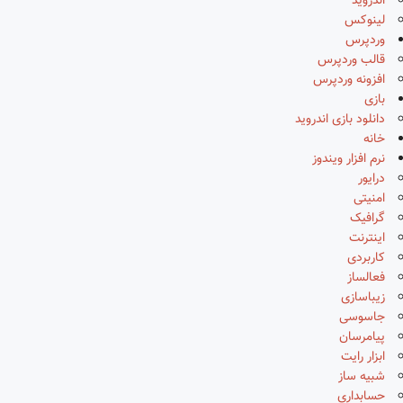
اندروید
لینوکس
وردپرس
قالب وردپرس
افزونه وردپرس
بازی
دانلود بازی اندروید
خانه
نرم افزار ویندوز
درایور
امنیتی
گرافیک
اینترنت
کاربردی
فعالساز
زیباسازی
جاسوسی
پیامرسان
ابزار رایت
شبیه ساز
حسابداری