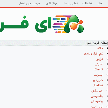
خانه
تبلیغات
تماس با ما
رپورتاژ آگهی
فرصت‌های شغلی
پنهان کردن منو
خانه
نرم افزار ویندوز
درایور
امنیتی
گرافیک
اینترنت
کاربردی
فعالساز
زیباسازی
جاسوسی
پیامرسان
ابزار رایت