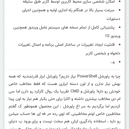
امکان شخصی سازی محیط کاربری توسط کاربر طبق سلیقه
سرعت بسیار بالا در هنگام راه اندازی اولیه و همچنین اجرای
دستورات
پشتیبانی کامل از تمام نسخه های سیستم عامل ویندوز همچنین
ویندوز 10
قابلیت ایجاد تغییرات در ساختار اصلی برنامه و اعمال تغییرات
دلخواه و شخصی کاربر
و…
چرا به پاورشل PowerShell نیاز داریم؟ پاورشل ابزار قدرتمندیه که همه
بهش نیاز ندارن و از اون دسته ابزاری هست که فقط مخاطب خاص
خودش رو داره! پاورشل و CMD تقریبا یک روال کارکرد رو دارن اما سی
ام دی مخاطب بیشتری داشته و اکثرا برای حتی یکبار هم نیاز به اون پیدا
کردیم اما برگردیم به سر اغ پاورشل ، این محصول همونطور ک گفتم
مخاطبین خاص اونم مخاطبینی که توی رده حر فه ای ها حساب میشن
رو داره ، استفاده یادگیری ازش هم سخت نیست و برای ورود ب دنیای