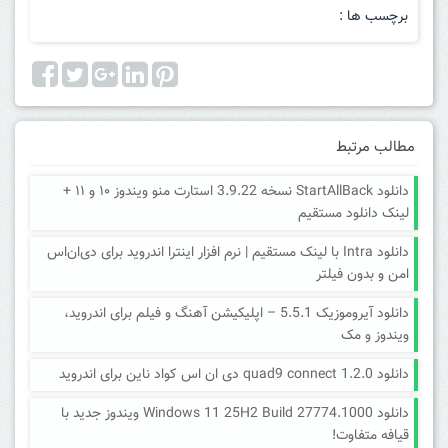
برچسب ها :
مطالب مرتبط
دانلود StartAllBack نسخه 3.9.22 استارت منو ویندوز ۱۰ و ۱۱ +
لینک دانلود مستقیم
دانلود Intra با لینک مستقیم | نرم افزار اینترا اندروید برای دی‌ان‌اس
امن و بدون فیلتر
دانلود آیروموزیک 5.5.1 – اپلیکیشن آهنگ و فیلم برای اندروید،
ویندوز و مک
دانلود quad9 connect 1.2.0 دی ان اس کواد ناین برای اندروید
دانلود Windows 11 25H2 Build 27774.1000 ویندوز جدید با
قیافه متفاوت!