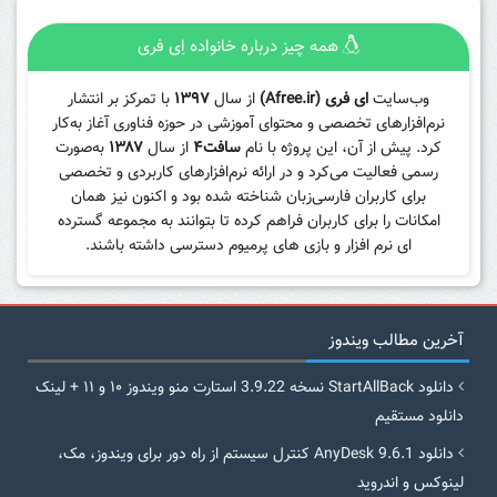
همه چیز درباره خانواده اِی فری
وب‌سایت
ای فری (Afree.ir)
از سال
۱۳۹۷
با تمرکز بر انتشار
نرم‌افزارهای تخصصی و محتوای آموزشی در حوزه فناوری آغاز به‌کار
کرد. پیش از آن، این پروژه با نام
سافت۴
از سال
۱۳۸۷
به‌صورت
رسمی فعالیت می‌کرد و در ارائه نرم‌افزارهای کاربردی و تخصصی
برای کاربران فارسی‌زبان شناخته شده بود و اکنون نیز همان
امکانات را برای کاربران فراهم کرده تا بتوانند به مجموعه گسترده
ای نرم افزار و بازی های پرمیوم دسترسی داشته باشند.
آخرین مطالب ویندوز
دانلود StartAllBack نسخه 3.9.22 استارت منو ویندوز ۱۰ و ۱۱ + لینک
دانلود مستقیم
دانلود AnyDesk 9.6.1 کنترل سیستم از راه دور برای ویندوز، مک،
لینوکس و اندروید