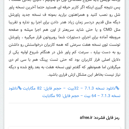
برنامه نویسی باید شروع مقدماتی اون ذو بدونیم ، دنیای جذابی هست ،
پس نتیجه گیری اینکه اگر کاربر حرفه ای هستید حتما آخرین نسخه پاور
شل رو نصب کنید و همراهتون بزارید بمونه ف نسخه جدید پاورشل
دیگه مثل قدیم دردسر زمان زیاد هدر دادن برای اجرا رو نداره و تقریبا
مثل CMD و یا حتی شاید سریعتر از اون هم اجرا میشه و صفحه
مروبطه آماده برای اجرای دستورات شما روبروتون قرار میگیره ، پاورشل
تونست توی نسخه هفت سرعتی که همه کاربران درخواستش رو داشتن
رو به دست بیاره ، سرعت کم پاور شل در هنگام شروع اولیه یکی از
دلایل اصلی فرار کاربران بود که حتی تست پینگ هم با سی ام دی
میگرفتن اما همونطور که گفتم توی نسخه هفت به بعد رفع شده و دیگه
نیاز نیست بخاطر این مشکل ازش فراری باشید.
دانلود نسخه 7.1.3 – 32بیت – حجم فایل: 82 مگابایت
دانلود
نسخه 7.1.3 – 64 بیت – حجم فایل: 90 مگابایت
رمز فایل فشرده: afree.ir