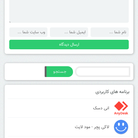
جستجو
برنامه های کاربردی
انی دسک
لاکی پچر - مود لایت