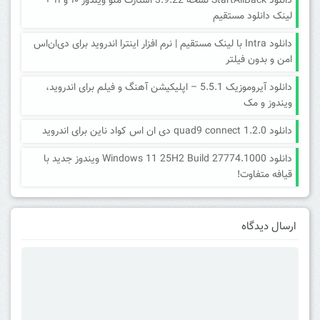
دانلود StartAllBack نسخه 3.9.22 استارت منو ویندوز ۱۰ و ۱۱ +
لینک دانلود مستقیم
دانلود Intra با لینک مستقیم | نرم افزار اینترا اندروید برای دی‌ان‌اس
امن و بدون فیلتر
دانلود آیروموزیک 5.5.1 – اپلیکیشن آهنگ و فیلم برای اندروید،
ویندوز و مک
دانلود quad9 connect 1.2.0 دی ان اس کواد ناین برای اندروید
دانلود Windows 11 25H2 Build 27774.1000 ویندوز جدید با
قیافه متفاوت!
ارسال دیدگاه