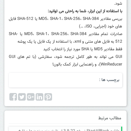
شود.
با استفاده از این ابزار، شما به راحتی می توانید:
بررسی مقادیر MD5، SHA-1، SHA-256، SHA-384 یا SHA-512 فایل
های خود (اجرایی، ISO، …)
صادرات تمام مقادیر MD5، SHA-1، SHA-256، SHA-384 یا SHA-
512 به فایل های متنی و xml، با استفاده از یک فایل یا یک پوشه
فقط مقادیر MD5 یا SHA مورد نیاز را انتخاب کنید
GUI می تواند به طور کامل ترجمه شود، سفارشی (با تم های GUI
WinReducer)، و راهنمایی ابزار کمک بالون!
برچسب ها :
مطالب مرتبط