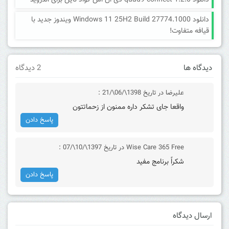
دانلود quad9 connect 1.2.0 دی ان اس کواد ناین برای اندروید
دانلود Windows 11 25H2 Build 27774.1000 ویندوز جدید با
قیافه متفاوت!
دیدگاه ها
2 دیدگاه
علیرضا
در تاریخ 1398\/06\/21 :
واقعا جای تشکر داره ممنون از زحماتتون
پاسخ دادن
Wise Care 365 Free
در تاریخ 1397\/10\/07 :
شكراً برنامج مفيد
پاسخ دادن
ارسال دیدگاه