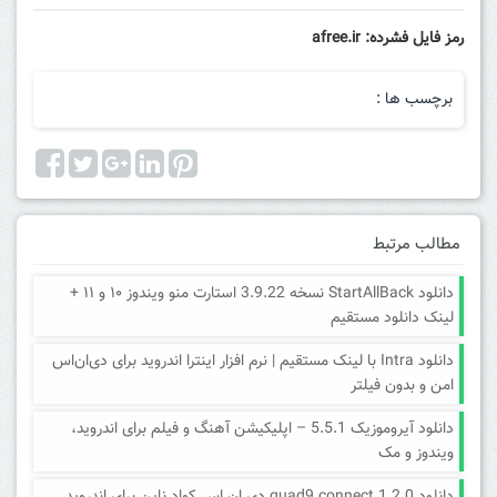
رمز فایل فشرده: afree.ir
برچسب ها :
مطالب مرتبط
دانلود StartAllBack نسخه 3.9.22 استارت منو ویندوز ۱۰ و ۱۱ +
لینک دانلود مستقیم
دانلود Intra با لینک مستقیم | نرم افزار اینترا اندروید برای دی‌ان‌اس
امن و بدون فیلتر
دانلود آیروموزیک 5.5.1 – اپلیکیشن آهنگ و فیلم برای اندروید،
ویندوز و مک