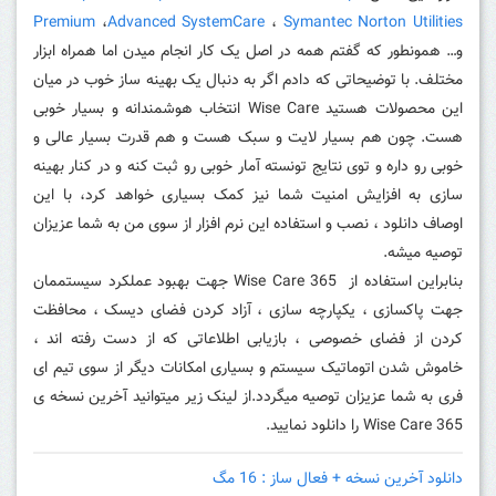
Premium
،
Advanced SystemCare
،
Symantec Norton Utilities
و… همونطور که گفتم همه در اصل یک کار انجام میدن اما همراه ابزار
مختلف.
با توضیحاتی که دادم اگر به دنبال یک بهینه ساز خوب در میان
این محصولات هستید Wise Care انتخاب هوشمندانه و بسیار خوبی
هست. چون هم بسیار لایت و سبک هست و هم قدرت بسیار عالی و
خوبی رو داره و توی نتایج تونسته آمار خوبی رو ثبت کنه و در کنار بهینه
سازی به افزایش امنیت شما نیز کمک بسیاری خواهد کرد، با این
اوصاف دانلود ، نصب و استفاده این نرم افزار از سوی من به شما عزیزان
توصیه میشه.
بنابراین استفاده از Wise Care 365 جهت بهبود عملکرد سیستممان
جهت پاکسازی ، یکپارچه سازی ، آزاد کردن فضای دیسک ، محافظت
کردن از فضای خصوصی ، بازیابی اطلاعاتی که از دست رفته اند ،
خاموش شدن اتوماتیک سیستم و بسیاری امکانات دیگر از سوی تیم ای
فری به شما عزیزان توصیه میگردد.از لینک زیر میتوانید آخرین نسخه ی
Wise Care 365 را دانلود نمایید.
دانلود آخرین نسخه + فعال ساز : 16 مگ