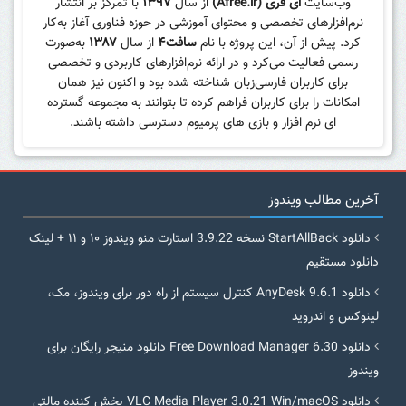
وب‌سایت
ای فری (Afree.ir)
از سال
۱۳۹۷
با تمرکز بر انتشار
نرم‌افزارهای تخصصی و محتوای آموزشی در حوزه فناوری آغاز به‌کار
کرد. پیش از آن، این پروژه با نام
سافت۴
از سال
۱۳۸۷
به‌صورت
رسمی فعالیت می‌کرد و در ارائه نرم‌افزارهای کاربردی و تخصصی
برای کاربران فارسی‌زبان شناخته شده بود و اکنون نیز همان
امکانات را برای کاربران فراهم کرده تا بتوانند به مجموعه گسترده
ای نرم افزار و بازی های پرمیوم دسترسی داشته باشند.
آخرین مطالب ویندوز
دانلود StartAllBack نسخه 3.9.22 استارت منو ویندوز ۱۰ و ۱۱ + لینک
دانلود مستقیم
دانلود AnyDesk 9.6.1 کنترل سیستم از راه دور برای ویندوز، مک،
لینوکس و اندروید
دانلود Free Download Manager 6.30 دانلود منیجر رایگان برای
ویندوز
دانلود VLC Media Player 3.0.21 Win/macOS پخش کننده مالتی