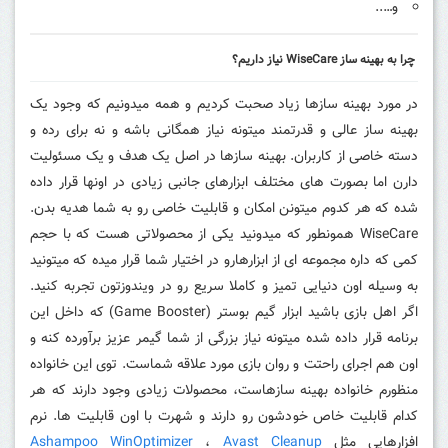
و…..
چرا به بهینه ساز WiseCare نیاز داریم؟
در مورد بهینه سازها زیاد صحبت کردیم و همه میدونیم که وجود یک
بهینه ساز عالی و قدرتمند میتونه نیاز همگانی باشه و نه برای رده و
دسته خاصی از کاربران. بهینه سازها در اصل یک هدف و یک مسئولیت
دارن اما بصورت های مختلف ابزارهای جانبی زیادی در اونها قرار داده
شده که هر کدوم میتونن امکان و قابلیت خاصی رو به شما هدیه بدن.
WiseCare همونطور که میدونید یکی از محصولاتی هست که با حجم
کمی که داره مجموعه ای از ابزارهارو در اختیار شما قرار میده که میتونید
به وسیله اون دنیایی تمیز و کاملا سریع رو در ویندوزتون تجربه کنید.
اگر اهل بازی باشید ابزار گیم بوستر (Game Booster) که داخل این
برنامه قرار داده شده میتونه نیاز بزرگی از شما گیمر عزیز برآورده کنه و
اون هم اجرای راحتت و روان بازی مورد علاقه شماست. توی این خانواده
منظورم خانواده بهینه سازهاست، محصولات زیادی وجود دارند که هر
کدام قابلیت خاص خودشون رو دارند و شهرت با اون قابلیت ها. نرم
افزارهایی مثل
Avast Cleanup
،
Ashampoo WinOptimizer