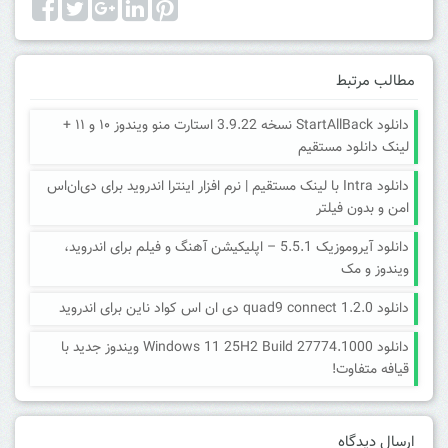
مطالب مرتبط
دانلود StartAllBack نسخه 3.9.22 استارت منو ویندوز ۱۰ و ۱۱ +
لینک دانلود مستقیم
دانلود Intra با لینک مستقیم | نرم افزار اینترا اندروید برای دی‌ان‌اس
امن و بدون فیلتر
دانلود آیروموزیک 5.5.1 – اپلیکیشن آهنگ و فیلم برای اندروید،
ویندوز و مک
دانلود quad9 connect 1.2.0 دی ان اس کواد ناین برای اندروید
دانلود Windows 11 25H2 Build 27774.1000 ویندوز جدید با
قیافه متفاوت!
ارسال دیدگاه