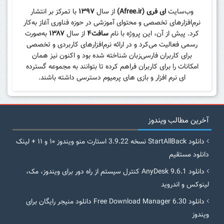
وب‌سایت
ای فری (Afree.ir)
از سال
۱۳۹۷
با تمرکز بر انتشار
نرم‌افزارهای تخصصی و محتوای آموزشی در حوزه فناوری آغاز به‌کار
کرد. پیش از آن، این پروژه با نام
سافت۴
از سال
۱۳۸۷
به‌صورت
رسمی فعالیت می‌کرد و در ارائه نرم‌افزارهای کاربردی و تخصصی
برای کاربران فارسی‌زبان شناخته شده بود و اکنون نیز همان
امکانات را برای کاربران فراهم کرده تا بتوانند به مجموعه گسترده
ای نرم افزار و بازی های پرمیوم دسترسی داشته باشند.
آخرین مطالب ویندوز
دانلود StartAllBack نسخه 3.9.22 استارت منو ویندوز ۱۰ و ۱۱ + لینک
دانلود مستقیم
دانلود AnyDesk 9.6.1 کنترل سیستم از راه دور برای ویندوز، مک،
لینوکس و اندروید
دانلود Free Download Manager 6.30 دانلود منیجر رایگان برای
ویندوز