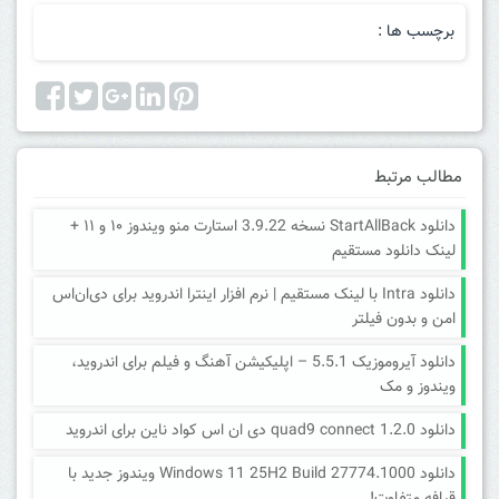
برچسب ها :
مطالب مرتبط
دانلود StartAllBack نسخه 3.9.22 استارت منو ویندوز ۱۰ و ۱۱ +
لینک دانلود مستقیم
دانلود Intra با لینک مستقیم | نرم افزار اینترا اندروید برای دی‌ان‌اس
امن و بدون فیلتر
دانلود آیروموزیک 5.5.1 – اپلیکیشن آهنگ و فیلم برای اندروید،
ویندوز و مک
دانلود quad9 connect 1.2.0 دی ان اس کواد ناین برای اندروید
دانلود Windows 11 25H2 Build 27774.1000 ویندوز جدید با