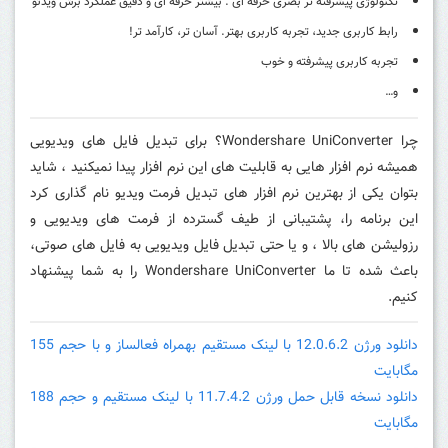
تکنولوژی پیشرفته تر بصری حرفه ای . بیشتر حرفه ای و دقیق عملکرد برش ویدئو
رابط کاربری جدید، تجربه کاربری بهتر. آسان تر، کارآمد تر!
تجربه کاربری پیشرفته و خوب
و…
چرا Wondershare UniConverter؟ برای تبدیل فایل های ویدیویی
همیشه نرم افزار هایی به قابلیت های این نرم افزار پیدا نمیکنید ، شاید
بتوان یکی از بهترین نرم افزار های تبدیل فرمت ویدیو نام گذاری کرد
این برنامه را، پشتیبانی از طیف گسترده از فرمت های ویدیویی و
رزولیشن های بالا ، و یا حتی تبدیل فایل ویدیویی به فایل های صوتی،
باعث شده تا ما Wondershare UniConverter را به شما پیشنهاد
کنیم.
دانلود ورژن 12.0.6.2 با لینک مستقیم بهمراه فعالساز و با حجم 155
مگابایت
دانلود نسخه قابل حمل ورژن 11.7.4.2 با لینک مستقیم و حجم 188
مگابایت