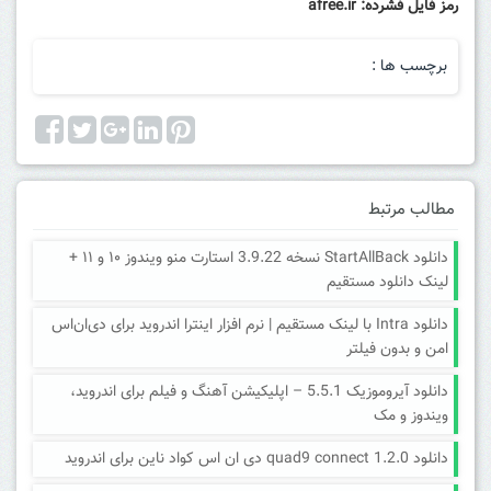
رمز فایل فشرده: afree.ir
برچسب ها :
مطالب مرتبط
دانلود StartAllBack نسخه 3.9.22 استارت منو ویندوز ۱۰ و ۱۱ +
لینک دانلود مستقیم
دانلود Intra با لینک مستقیم | نرم افزار اینترا اندروید برای دی‌ان‌اس
امن و بدون فیلتر
دانلود آیروموزیک 5.5.1 – اپلیکیشن آهنگ و فیلم برای اندروید،
ویندوز و مک
دانلود quad9 connect 1.2.0 دی ان اس کواد ناین برای اندروید