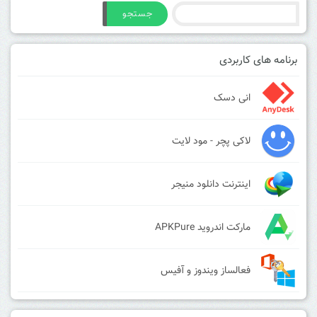
جستجو
برنامه های کاربردی
انی دسک
لاکی پچر - مود لایت
اینترنت دانلود منیجر
مارکت اندروید APKPure
فعالساز ویندوز و آفیس