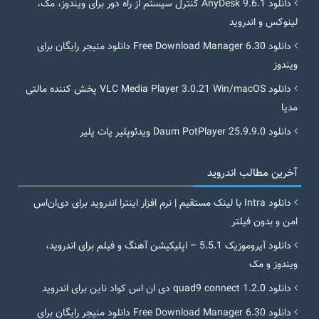
دانلود AnyDesk 9.6.1 کنترل سیستم از راه دور برای ویندوز، مک،
لینوکس و اندروید
دانلود Free Download Manager 6.30 دانلود منیجر رایگان برای
ویندوز
دانلود VLC Media Player 3.0.21 Win/macOS پخش کننده مالتی
مدیا
دانلود Daum PotPlayer 25.9.9.0 ویدئوپلیر پات پلیر
آخرین مطالب اندروید
دانلود Intra با لینک مستقیم | نرم افزار اینترا اندروید برای دی‌ان‌اس
امن و بدون فیلتر
دانلود آیروموزیک 5.5.1 – اپلیکیشن آهنگ و فیلم برای اندروید،
ویندوز و مک
دانلود quad9 connect 1.2.0 دی ان اس کواد ناین برای اندروید
دانلود Free Download Manager 6.30 دانلود منیجر رایگان برای