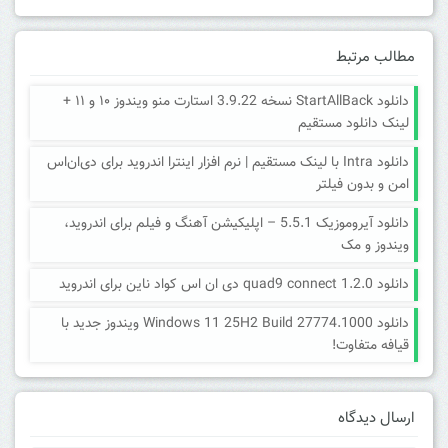
مطالب مرتبط
دانلود StartAllBack نسخه 3.9.22 استارت منو ویندوز ۱۰ و ۱۱ +
لینک دانلود مستقیم
دانلود Intra با لینک مستقیم | نرم افزار اینترا اندروید برای دی‌ان‌اس
امن و بدون فیلتر
دانلود آیروموزیک 5.5.1 – اپلیکیشن آهنگ و فیلم برای اندروید،
ویندوز و مک
دانلود quad9 connect 1.2.0 دی ان اس کواد ناین برای اندروید
دانلود Windows 11 25H2 Build 27774.1000 ویندوز جدید با
قیافه متفاوت!
ارسال دیدگاه