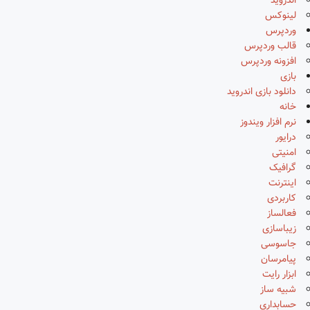
اندروید
لینوکس
وردپرس
قالب وردپرس
افزونه وردپرس
بازی
دانلود بازی اندروید
خانه
نرم افزار ویندوز
درایور
امنیتی
گرافیک
اینترنت
کاربردی
فعالساز
زیباسازی
جاسوسی
پیامرسان
ابزار رایت
شبیه ساز
حسابداری