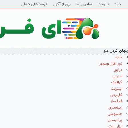
خانه
تبلیغات
تماس با ما
رپورتاژ آگهی
فرصت‌های شغلی
پنهان کردن منو
خانه
نرم افزار ویندوز
درایور
امنیتی
گرافیک
اینترنت
کاربردی
فعالساز
زیباسازی
جاسوسی
پیامرسان
ابزار رایت