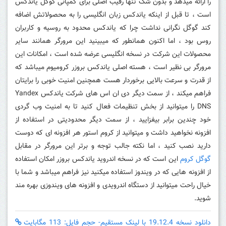
را ارائه میدهد و بدون شک تنها رقیب اصلی برای کمپانی گوگل یاندکس
است ، تا قبل از اینکه یاندکس زبان انگلیسی را به محصولاتش اضافه
کند گوگل نگرانی نداشت چرا که یاندکس محدود به روسیه و کاربران
روس بود ، اما اکنون همانطور که میبینید این مرورگر همانند سایر
محصولات این شرکت در نسخه انگلیسی عرضه شده است ، امکانات این
مرورگر بی نظیر است ، هسته اصلی یاندکس بروزر کرومیوم میباشد که
از قدرت و سرعت بالایی برخوردار هست همچنین امنیت خوبی را برایتان
فراهم میکند ، از سمت دیگر دی ان اس های شرکت یاندکس Yandex
DNS را میتوانید از بخش تنظیمات فعال کنید تا به امنیت وب گردی
خود چندین برابر بیفزایید ، از سمت دیگر محدودیتی در استفاده از
افزونه نخواهید داشت و میتوانید از کروم استور هر افزونه ای که دوست
دارید نصب کنید ، اما نکته جالب توجه و برتر این مرورگر در مقابل
گوگل کروم
این است که در نسخه اندروید یاندکس بروزر امکان استفاده
از افزونه هایی که در ویندوز استفاده میکنید نیز فراهم میباشد و شما با
خیال راحت میتوانید از دستگاه اندرویدی و افزونه های ویندوزی بهره مند
شوید.
دانلود نسخه 19.12.4 با لینک مستقیم- حجم فایل: 113 مگابایت