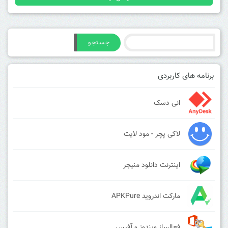
جستجو
برنامه های کاربردی
انی دسک
لاکی پچر - مود لایت
اینترنت دانلود منیجر
مارکت اندروید APKPure
فعالساز ویندوز و آفیس