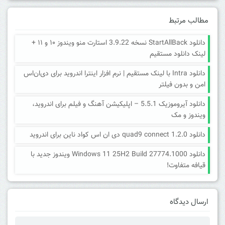
مطالب مرتبط
دانلود StartAllBack نسخه 3.9.22 استارت منو ویندوز ۱۰ و ۱۱ +
لینک دانلود مستقیم
دانلود Intra با لینک مستقیم | نرم افزار اینترا اندروید برای دی‌ان‌اس
امن و بدون فیلتر
دانلود آیروموزیک 5.5.1 – اپلیکیشن آهنگ و فیلم برای اندروید،
ویندوز و مک
دانلود quad9 connect 1.2.0 دی ان اس کواد ناین برای اندروید
دانلود Windows 11 25H2 Build 27774.1000 ویندوز جدید با
قیافه متفاوت!
ارسال دیدگاه