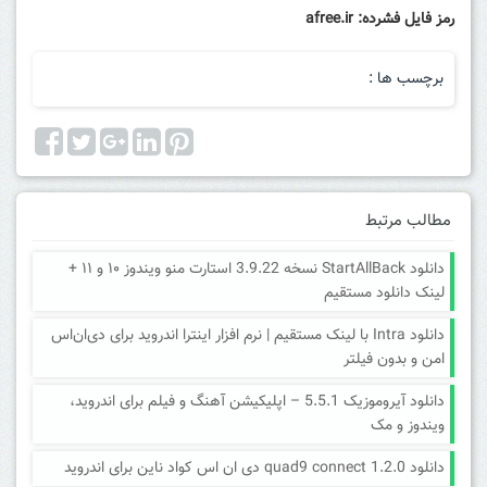
رمز فایل فشرده: afree.ir
برچسب ها :
مطالب مرتبط
دانلود StartAllBack نسخه 3.9.22 استارت منو ویندوز ۱۰ و ۱۱ +
لینک دانلود مستقیم
دانلود Intra با لینک مستقیم | نرم افزار اینترا اندروید برای دی‌ان‌اس
امن و بدون فیلتر
دانلود آیروموزیک 5.5.1 – اپلیکیشن آهنگ و فیلم برای اندروید،
ویندوز و مک
دانلود quad9 connect 1.2.0 دی ان اس کواد ناین برای اندروید