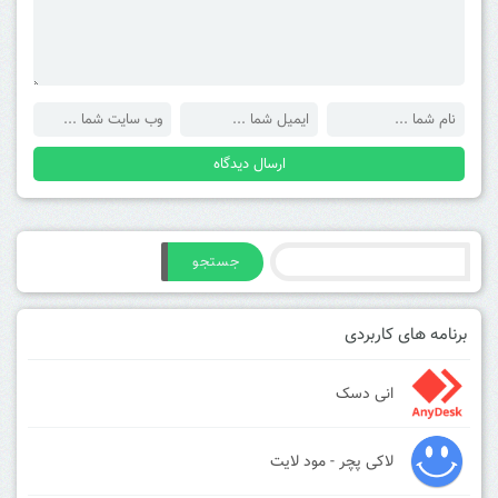
جستجو
برنامه های کاربردی
انی دسک
لاکی پچر - مود لایت