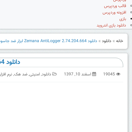
قالب وردپرس
افزونه وردپرس
بازی
دانلود بازی اندروید
خانه
»
دانلود
»
دانلود Zemana AntiLogger 2.74.204.664 ابزار ضد جاسوسی ویندوز
دانلود Zemana AntiLogger 2.74.204.664 ابزار ضد جاسوسی ویندوز
19045
اسفند 10, 1397
دانلود
,
امنیتی
,
ضد هک
,
نرم افزار