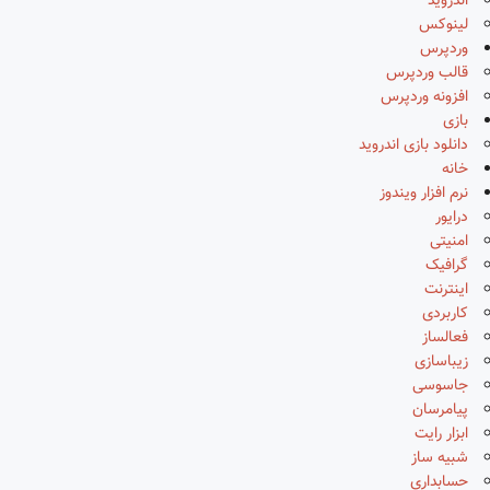
اندروید
لینوکس
وردپرس
قالب وردپرس
افزونه وردپرس
بازی
دانلود بازی اندروید
خانه
نرم افزار ویندوز
درایور
امنیتی
گرافیک
اینترنت
کاربردی
فعالساز
زیباسازی
جاسوسی
پیامرسان
ابزار رایت
شبیه ساز
حسابداری