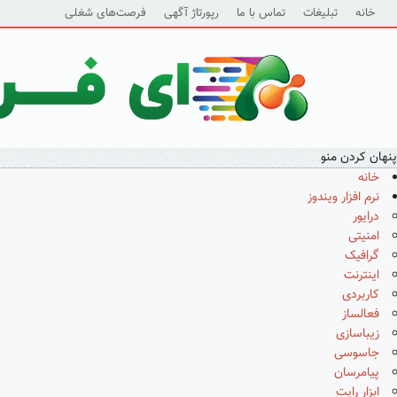
خانه
تبلیغات
تماس با ما
رپورتاژ آگهی
فرصت‌های شغلی
پنهان کردن منو
خانه
نرم افزار ویندوز
درایور
امنیتی
گرافیک
اینترنت
کاربردی
فعالساز
زیباسازی
جاسوسی
پیامرسان
ابزار رایت