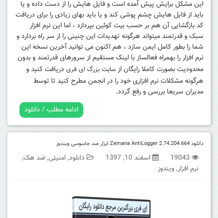
این مشکل برایش پیش آمده است و فایل هایش را از دست داده و یا
باید از فایل هایش چشم پوشی کند و یا باید بهای زیادی را برای دریافت
کد بازگشایی آن هم بر حسب بیت کوئین بپردازد ، اما این نرم افزار
سبک و قدرتمند میتواند هرگونه تهدیدات این چنینی را از سر راه بردارد و
شما را بطور کامل ایمن سازد ،
هم اکنون می توانید آخرین نسخه این
نرم افزار را بهمراه فعالساز با لینک مستقیم از سرورهای قدرتمند و بدون
محدودیت بصورت کاملا رایگان از
دریافت کنید و
سایت بزرگ ای فری
هرگونه مشکلات نرم افزاری خود را در انجمن مطرح کنید تا توسط
مدیران سریعا بررسی و رفع گردد.
ادامه مطلب / دانلود
دانلود Zemana AntiLogger 2.74.204.664 ابزار ضد جاسوسی ویندوز
19043
اسفند 10, 1397
دانلود
,
امنیتی
,
ضد هک
,
نرم افزار
,
ویندوز