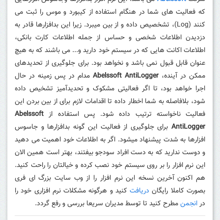
که فعالیت های شما در هنگام استفاده از کیبورد و موس را ثبت می
کنند (Log)، تشخصیص داده و از بین میبرد. زیرا این بدافزارها قادر به
دزدیدن اطلاعات شخصی و حساس از جمله اطلاعات کارت بانکی،
اطلاعات اکانت هایی که در سیستم خود دارید و... می باشند که به هیچ
عنوان قابل قبول نمی باشد و نخواهد بود. برای جلوگیری از تحدیدهای
ممکن در آینده،
Abelssoft AntiLogger
مدام در پس زمینه در حال
اجرا خواهد بود، تا اگر فعالیتی مشکوک و تحدیدآمیز تشخیص داده
شود، بلافاصله به شما اخطار داده تا اقدامات لازم برای از بین بردن این
فعالیت ناخواسته ترتیب داده شود. پس استفاده از
Abelssoft
AntiLogger
برای جلوگیری از فعالیت این گونه بدافزارها و جاسوس
افزارها به شدت پیشنهاد میشود. اگر به اطلاعات خود اهمیت می دهید
و دوست ندارید که به دست افراد سودجو بیفتند، بهتر است همین الان
این نرم افزار را بر روی سیستم خود نصب کرده و خیالتان را راحت کنید.
هم اکنون آخرین نسخه این نرم افزار را از وب سایت بزرگ ای فری
بصورت کاملا رایگان
دریافت
کنید و هرگونه مشکلات نرم افزاری خود را
در
انجمن
مطرح کنید تا توسط مدیران سریعا بررسی و رفع گردد.