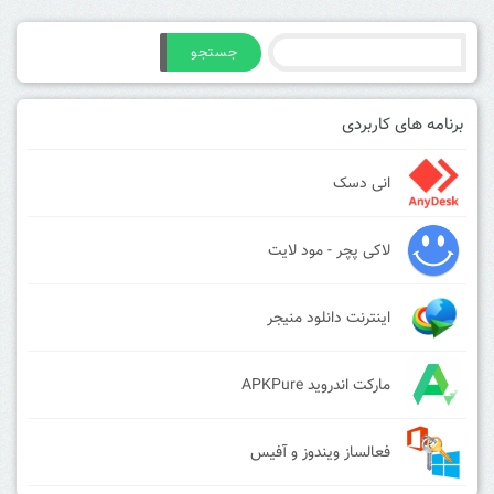
جستجو
برنامه های کاربردی
انی دسک
لاکی پچر - مود لایت
اینترنت دانلود منیجر
مارکت اندروید APKPure
فعالساز ویندوز و آفیس