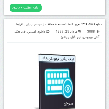
ادامه مطلب / دانلود
دانلود Abelssoft AntiLogger 2021 v5.0.3 محافظت از سیستم در برابر بدافزارها
3088
مرداد 25, 1399
دانلود
,
امنیتی
,
ضد هک
,
آنتی ویروس
,
نرم افزار
,
ویندوز