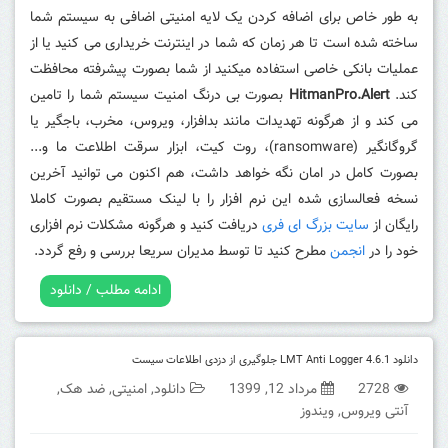
به طور خاص برای اضافه کردن یک لایه امنیتی اضافی به سیستم شما
ساخته شده است تا هر زمان که شما در اینترنت خریداری می کنید یا از
عملیات بانکی خاصی استفاده میکنید از شما بصورت پیشرفته محافظت
کند.
HitmanPro.Alert
بصورت بی درنگ امنیت سیستم شما را تامین
می کند و از هرگونه تهدیدات مانند بدافزار، ویروس، مخرب، باجگیر یا
گروگانگیر (ransomware)، روت کیت، ابزار سرقت اطلاعت ما و...
بصورت کامل در امان نگه خواهد داشت، هم اکنون می توانید آخرین
نسخه فعالسازی شده این نرم افزار را با لینک مستقیم بصورت کاملا
رایگان از
سایت بزرگ ای فری
دریافت کنید و هرگونه مشکلات نرم افزاری
خود را در
انجمن
مطرح کنید تا توسط مدیران سریعا بررسی و رفع گردد.
ادامه مطلب / دانلود
دانلود LMT Anti Logger 4.6.1 جلوگیری از دزدی اطلاعات سیست
2728
مرداد 12, 1399
دانلود
,
امنیتی
,
ضد هک
,
آنتی ویروس
,
ویندوز