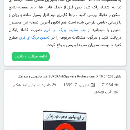
به محصولات Norton استفاده می کند، بنابراین ممکن است برنامه ای
نیز به اشتباه پاک شود پس
قبل از حذف فایل ها، باید صفحه نتایج
اسکن را دقیقا بررسی کنید ، رابط کاربری نرم افزار بسیار ساده و روان و
با زیبایی خاصی طراحی شده است هم اکنون آخرین نسخه این محصول
امنیتی را میتوانید از
وب سایت بزرگ ای فری
بصورت کاملا رایگان
دریافت کنید و هرگونه مشکلات مربوطه را در
انجمن بزرگ ای فری
مطرح
کنید تا توسط مدیران سریعا بررسی و رفع گردد.
ادامه مطلب / دانلود
دانلود SUPERAntiSpyware Professional X 10.0.1208 ضد جاسوسی و ضد هک
71984
شهریور 7, 1399
دانلود
,
امنیتی
,
ضد هک
,
نرم افزار
,
ویندوز