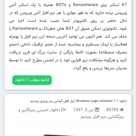
K7 اسکنر برای Ransomware و BOTs همراه با یک اسکنر آنتی
ویروس برنده جایزه که به طور موازی با هر نرم افزار آنتی ویروس که در
حال حاضر بر روی کامپیوتر شما نصب شده است اجرا می
شود.
تکنولوژی اسکن عمیق آن BOT های خطرناک و Ransomware را
حذف می کند.
هم اکنون می توانید آخرین نسخه این نرم افزار را بهمراه
فعالساز با لینک مستقیم و محاسبه شده از حجم ترافیک داخلی (حجم
مصرف منصفانه) بصورت کاملا رایگان از سایت بزرگ ای فری دریافت
کنید و هرگونه مشکلات نرم افزاری خود را در انجمن مطرح کنید تا توسط
مدیران سریعا بررسی و رفع گردد.
ادامه مطلب / دانلود
دانلود Windows Login Unlocker 1.1 ابزار قفل گشایی رمز ورودی ویندوز
89793
دی 5, 1397
دانلود
,
امنیتی
,
رمزنگاری و
رمزگشایی
,
نرم افزار
,
ویندوز