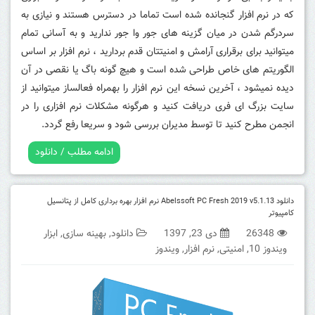
که در نرم افزار گنجانده شده است تماما در دسترس هستند و نیازی به
سردرگم شدن در میان گزینه های جور وا جور ندارید و به آسانی تمام
میتوانید برای برقراری آرامش و امنیتتان قدم بردارید ، نرم افزار بر اساس
الگوریتم های خاص طراحی شده است و هیچ گونه باگ یا نقصی در آن
دیده نمیشود ، آخرین نسخه این نرم افزار را بهمراه فعالساز میتوانید از
سایت بزرگ ای فری دریافت کنید و هرگونه مشکلات نرم افزاری را در
انجمن مطرح کنید تا توسط مدیران بررسی شود و سریعا رفع گردد.
ادامه مطلب / دانلود
دانلود Abelssoft PC Fresh 2019 v5.1.13 نرم افزار بهره برداری کامل از پتانسیل
کامپیوتر
26348
دی 23, 1397
دانلود
,
بهینه سازی
,
ابزار
ویندوز 10
,
امنیتی
,
نرم افزار
,
ویندوز