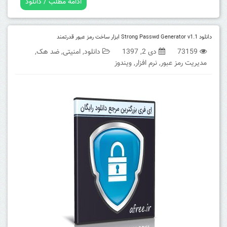
ادامه مطلب / دانلود
دانلود Strong Passwd Generator v1.1 ابزار ساخت رمز عبور قدرتمند
73159
دی 2, 1397
دانلود
,
امنیتی
,
ضد هک
,
مدیریت رمز عبور
,
نرم افزار
,
ویندوز