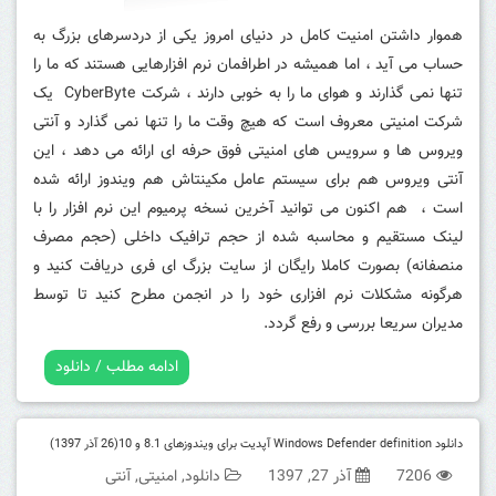
هموار داشتن امنیت کامل در دنیای امروز یکی از دردسرهای بزرگ به
حساب می آید ، اما همیشه در اطرافمان نرم افزارهایی هستند که ما را
تنها نمی گذارند و هوای ما را به خوبی دارند ، شرکت CyberByte یک
شرکت امنیتی معروف است که هیچ وقت ما را تنها نمی گذارد و آنتی
ویروس ها و سرویس های امنیتی فوق حرفه ای ارائه می دهد ، این
آنتی ویروس هم برای سیستم عامل مکینتاش هم ویندوز ارائه شده
است ، هم اکنون می توانید آخرین نسخه پرمیوم این نرم افزار را با
لینک مستقیم و محاسبه شده از حجم ترافیک داخلی (حجم مصرف
منصفانه) بصورت کاملا رایگان از سایت بزرگ ای فری دریافت کنید و
هرگونه مشکلات نرم افزاری خود را در انجمن مطرح کنید تا توسط
مدیران سریعا بررسی و رفع گردد.
ادامه مطلب / دانلود
دانلود Windows Defender definition آپدیت برای ویندوزهای 8.1 و 10(26 آذر 1397)
7206
آذر 27, 1397
دانلود
,
امنیتی
,
آنتی