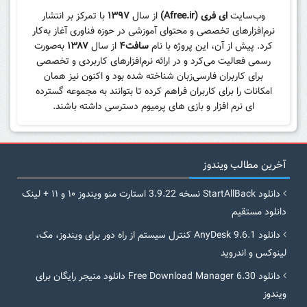
وب‌سایت
ای فری (Afree.ir)
از سال
۱۳۹۷
با تمرکز بر انتشار
نرم‌افزارهای تخصصی و محتوای آموزشی در حوزه فناوری آغاز به‌کار
کرد. پیش از آن، این پروژه با نام
سافت۴
از سال
۱۳۸۷
به‌صورت
رسمی فعالیت می‌کرد و در ارائه نرم‌افزارهای کاربردی و تخصصی
برای کاربران فارسی‌زبان شناخته شده بود و اکنون نیز همان
امکانات را برای کاربران فراهم کرده تا بتوانند به مجموعه گسترده
ای نرم افزار و بازی های پرمیوم دسترسی داشته باشند.
آخرین مطالب ویندوز
دانلود StartAllBack نسخه 3.9.22 استارت منو ویندوز ۱۰ و ۱۱ + لینک
دانلود مستقیم
دانلود AnyDesk 9.6.1 کنترل سیستم از راه دور برای ویندوز، مک،
لینوکس و اندروید
دانلود Free Download Manager 6.30 دانلود منیجر رایگان برای
ویندوز