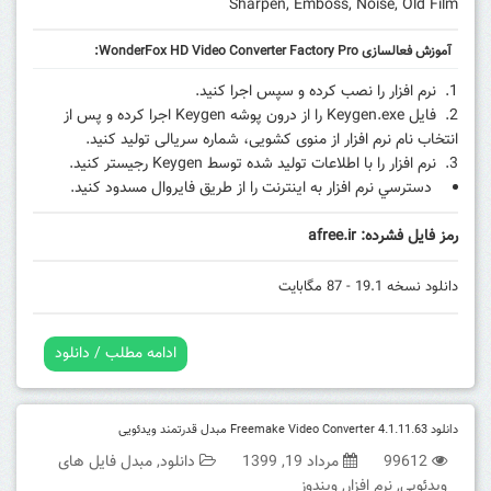
Sharpen, Emboss, Noise, Old Film
آموزش فعالسازی WonderFox HD Video Converter Factory Pro:
نرم افزار را نصب کرده و سپس اجرا کنید.
فایل Keygen.exe را از درون پوشه Keygen اجرا کرده و پس از
انتخاب نام نرم افزار از منوی کشویی، شماره سریالی تولید کنید.
نرم افزار را با اطلاعات تولید شده توسط Keygen رجیستر کنید.
دسترسي نرم افزار به اينترنت را از طريق فايروال مسدود کنيد.
رمز فایل فشرده: afree.ir
دانلود نسخه 19.1 - 87 مگابایت
ادامه مطلب / دانلود
دانلود Freemake Video Converter 4.1.11.63 مبدل قدرتمند ویدئویی
99612
مرداد 19, 1399
دانلود
,
مبدل فایل های
ویدئویی
,
نرم افزار
,
ویندوز