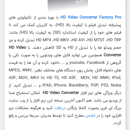
HD Video Converter Factory Pro
با بهره مندی از تکنولوژی های
پیشرفته تبدیل
فیلم
با کیفیت بالا (HD)، به کاربران کمک می کند تا
فیلم های خود را از کیفیت استاندارد (SD) به کیفیت بالا (HD) مانند:
HD MP4 ،HD MKV ،HD AVI ،HD MTST ،HD TRP تبدیل کرده و نیز
حجم ویدئو ها را با تبدیل از HD به SD کاهش دهند. با
HD Video
Converter
همچنین می توانید فایل های ویدئویی را به صورت تکی یا
گروهی از youtube، Facebook و ...
دانلود
کرده و آن ها را به فرمت
های دلخواه قابل پخش روی دستگاه های مختلف
نظیر: MPEG, WMV,
ASF, MOV, MKV to HD TS, HD ASF, MOV, HD WMV, IPod,
IPAD, iPhone, BlackBerry, PSP, PS3, Nokia و ... تبدیل کنید.
از
دیگر ویژگی های نرم افزار
HD Video Converter
امکان استخراج صدا
از ویدیو می باشد.
هم اکنون آخرین نسخه این نرم افزار را از وب سایت
بزرگ ای فری بصورت کاملا رایگان
دریافت
کنید و هرگونه مشکلات نرم
افزاری خود را در
انجمن
مطرح کنید تا توسط مدیران سریعا بررسی و رفع
گردد.