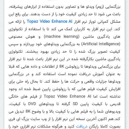
بزرگنمایی (زوم) ویدئو ها و تصاویر بدون استفاده از ابزارهای پیشرفته،
باعث می شود تا حد زیادی کیفیت خود را از دست بدهند. برای رفع این
مشکل کمپانی توپاز
نرم افزار
Topaz Video Enhance AI
را ارائه می
کند. این نرم افزار به کاربران کمک می کند تا با استفاده از تکنولوژی
های یادگیری ماشین (machine learning) و هوش مصنوعی
(Artificial Intelligence) به بزرگنمایی ویدئوهای خود بپردازند و سپس
کیفیت تصویر بزرگ شده را تا حد زیادی بهبود ببخشند. تکنولوژی
یادگیری ماشین بکارگرفته شده در این نرم افزار باعث شده تا نرم افزار
برای بزرگنمایی ویدئوها تا رزولوشن 8K از اطلاعات و داده هایی که قبلا
به عنوان
آموزش
دریافت نموده است استفاده کند و در بزرگنمایی
ویدئوها جزئیات واقعی و حرکت ها را حفظ کند. تا بحال راه حلی برای
افزایش کیفیت
فیلم
هایی که با رزولوشن پایین ضبط شده ا
ن
د وجود
نداشته است اما Topaz Video Enhance AI از فیلم های خانگی
قدیمی با کیفیت پایین SD گرفته تا ویدئوهای DVD با کیفیت،
ویدیوهای شما را به فیلم هایی با کیفیت بالا و با وضوح 8K تبدیل می
کند.
هم اکنون آخرین نسخه این نرم افزار را از وب سایت بزرگ ای فری
بصورت کاملا رایگان
دریافت
کنید و هرگونه مشکلات نرم افزاری خود را