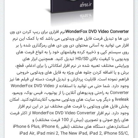
WonderFox DVD Video Converter
نرم افزاری برای ریپ کردن دی وی
دی ها و تبدیل فرمت فایل های ویدئویی می باشد که با کمک این نرم
افزار می توانید به آسانی محتوای دی وی دی های رمزگذاری شده را بر
روی سیستم کپی و ذخیره کرده وفیلمهای خود را به انواع فرمت های
ویدیویی با کیفیت بالای HD/SD تبدیل کنید. همچنین ابزار های
ویرایشی مختلف تعبیه شده در نرم افزار امکاناتی را برای ادغام، قطع،
برش و یا اضافه کردن جلوه های ویژه به فایل های ویدئویی خروجی
فراهم نموده است. قابلیت پردازش و تبدیل فرمت دسته ای فیلم ها نیز
وجود دارد. شما حتی می توانید با استفاده از WonderFox DVD Video
Converter به راحتی ویدیوهای آنلاین را از یوتیوب، فیس بوک، ویمیو،
liveleak و دیگر وب سایت های ویدئویی محبوب آنلایندانلودکنید. امکان
پخش فایل های ویدئویی با فرمت های مختلف نیز در این نرم افزار
وجود دارد.
نرم افزار WonderFox DVD Video Converter از اکثر فرمت
های رایج صوتی و تصویری (بیش از 100 فرمت مختلف) و
استانداردهای دستگاه‌ های مختلف (نظیر iPhone 6 Plus, iPhone 6,
iPad Air, iPad mini 2, The New iPad, iPad 2, iPhone 5S/C,