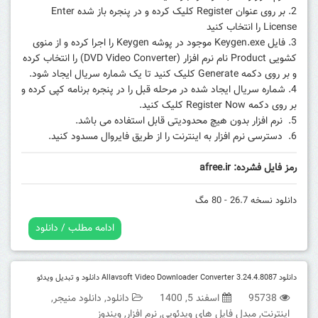
بر روی عنوان Register کلیک کرده و در پنجره باز شده Enter
License را انتخاب کنید
فایل Keygen.exe موجود در پوشه Keygen را اجرا کرده و از منوی
کشویی Product نام نرم افزار (DVD Video Converter) را انتخاب کرده
و بر روی دکمه Generate کلیک کنید تا یک شماره سریال ایجاد شود.
شماره سریال ایجاد شده در مرحله قبل را در پنجره برنامه کپی کرده و
بر روی دکمه Register Now کلیک کنید.
نرم افزار بدون هیچ محدودیتی قابل استفاده می باشد.
دسترسی نرم افزار به اینترنت را از طریق فایروال مسدود کنید.
رمز فایل فشرده: afree.ir
دانلود نسخه 26.7 - 80 مگ
ادامه مطلب / دانلود
دانلود Allavsoft Video Downloader Converter 3.24.4.8087 دانلود و تبدیل ویدئو
95738
اسفند 5, 1400
دانلود
,
دانلود منیجر
,
اینترنت
,
مبدل فایل های ویدئویی
,
نرم افزار
,
ویندوز