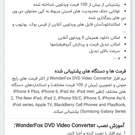
پشتیبانی از بیش از 100 فرمت ویدئویی شناخته شده
توانایی حذف محدودیت های امنیتی مربوط به کپی محتوای دی وی
دی های رمزگذاری شده
امکاندانلودآسان فایل های ویدئویی آنلاین از فیس بوک، یوتیوب و
...
امکان دانلود همزمان 5 ویدئوی آنلاین
امکان تبدیل فرمت و پردازش گروهیفیلمها
سرعت بالای تبدیل
و ...
فرمت ها و دستگاه های پشتیبانی شده
نرم افزار WonderFox DVD Video Converter از اکثر فرمت های رایج
صوتی و تصویری (بیش از 100 فرمت مختلف) و استانداردهای دستگاه‌
های مختلف (نظیر iPhone 6 Plus, iPhone 6, iPad Air, iPad mini
2, The New iPad, iPad 2, iPhone 5S/C, iPhone 5, iPhone 4s/4,
iPod series, Apple TV, BlackBerry Cell Phones and PlayBook,
Sumsung Galaxy Series) پشتیبانی میکند.
آموزش نصب WonderFox DVD Video Converter:
نرم افزار را نصب کرده و اجرا کنید.