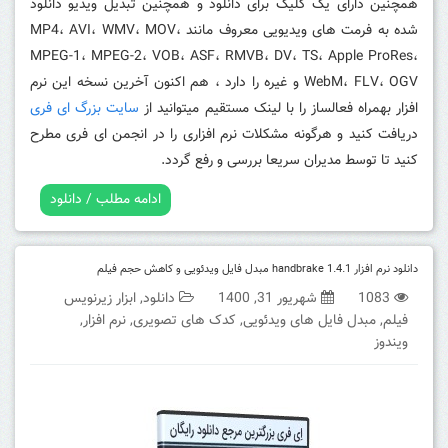
همچنین دارای یک کلیک برای دانلود و همچنین تبدیل ویدیو دانلود
شده به فرمت های ویدیویی معروف مانند MP4، AVI، WMV، MOV،
MPEG-1، MPEG-2، VOB، ASF، RMVB، DV، TS، Apple ProRes،
WebM، FLV، OGV و غیره را دارد ، هم اکنون آخرین نسخه این نرم
افزار بهمراه فعالساز را با لینک مستقیم میتوانید از
سایت بزرگ ای فری
دریافت کنید و هرگونه مشکلات نرم افزاری را در انجمن ای فری مطرح
کنید تا توسط مدیران سریعا بررسی و رفع گردد.
ادامه مطلب / دانلود
دانلود نرم افزار handbrake 1.4.1 مبدل فایل ویدئویی و کاهش حجم فیلم
1083
شهریور 31, 1400
دانلود
,
ابزار زیرنویس
فیلم
,
مبدل فایل های ویدئویی
,
کدک های تصویری
,
نرم افزار
,
ویندوز