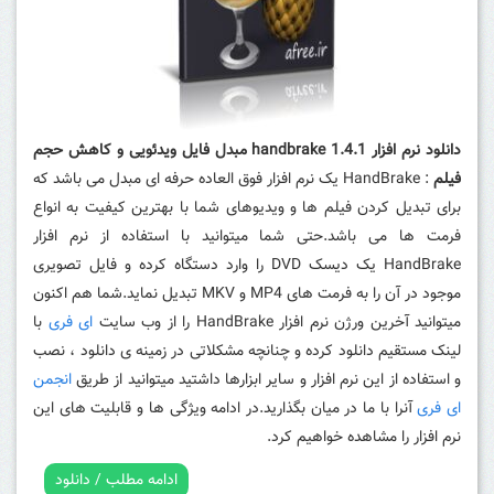
دانلود نرم افزار handbrake 1.4.1 مبدل فایل ویدئویی و کاهش حجم
فیلم
: HandBrake یک نرم افزار فوق العاده حرفه ای مبدل می باشد که
برای تبدیل کردن فیلم ها و ویدیوهای شما با بهترین کیفیت به انواع
فرمت ها می باشد.حتی شما میتوانید با استفاده از نرم افزار
HandBrake یک دیسک DVD را وارد دستگاه کرده و فایل تصویری
موجود در آن را به فرمت های MP4 و MKV تبدیل نماید.شما هم اکنون
میتوانید آخرین ورژن نرم افزار HandBrake را از وب سایت
ای فری
با
لینک مستقیم دانلود کرده و چنانچه مشکلاتی در زمینه ی دانلود ، نصب
و استفاده از این نرم افزار و سایر ابزارها داشتید میتوانید از طریق
انجمن
ای فری
آنرا با ما در میان بگذارید.در ادامه ویژگی ها و قابلیت های این
نرم افزار را مشاهده خواهیم کرد.
ادامه مطلب / دانلود