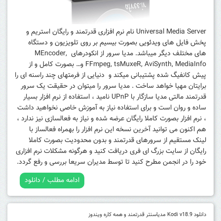
Universal Media Server نام نرم افزاری قدرتمند و رایگان استریم و
پخش فایل های ویدئویی بصورت بیسیم بر روی تلویزیون و دستگاه
های مختلف دیگر میباشد. مدیا سرور از انکودرهای MEncoder,
FFmpeg, tsMuxeR, AviSynth, MediaInfo و… بصورت کامل و از
پیش کانفیگ شده پشتیبانی میکند و دنیایی از فرمتهای چند راسنه ای را
برایتان مهیا خواهد ساخت . مدیا سرور را میتوان در حقیقت یک سرور
قدرتمند مالتی مدیا سازگار با UPnP نامید ، استفاده از نرم افزار بسیار
ساده و روان است و برای استفاده نیاز به آموزش خاصی نخواهید داشت
، نرم افزار بصورت کاملا رایگان عرضه شده و نیاز به فعالسازی نیز ندارد ،
هم اکنون می توانید آخرین نسخه این نرم افزار را بهمراه فعالساز با
لینک مستقیم از سرورهای قدرتمند و بدون محدودیت بصورت کاملا
رایگان از سایت بزرگ ای فری دریافت کنید و هرگونه مشکلات نرم افزاری
خود را در انجمن مطرح کنید تا توسط مدیران سریعا بررسی و رفع گردد.
ادامه مطلب / دانلود
دانلود Kodi v18.9 مدیاسنتر قدرتمند و همه کاره ویندوز