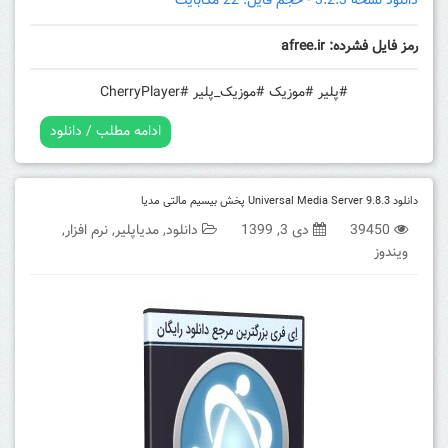
دانلود نسخه 3.2.3 - حجم فایل: 22 مگابایت
رمز فایل فشرده: afree.ir
#پلیر #موزیک #موزیک_پلیر #CherryPlayer
ادامه مطلب / دانلود
دانلود Universal Media Server 9.8.3 پخش بیسیم مالتی مدیا
39450
دی 3, 1399
دانلود
,
مدیاپلیر
,
نرم افزار
,
ویندوز