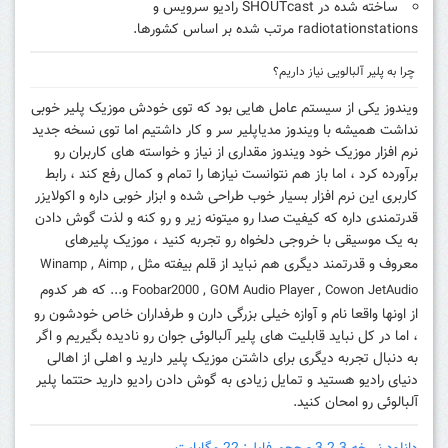
ساخته شده در SHOUTcast رادیو سرویس و
radiotationstations مرتب شده بر اساس کشورها.
چرا به پلیر آلبالویی نیاز داریم؟
ویندوز یکی از سیستم عامل هایی بود که توی خودش موزیک پلیر خوبی
نداشت همیشه با ویندوز مدیاپلیر سر و کار داشتیم اما توی نسخه جدید
نرم افزار موزیک خود ویندوز مقداری از نیاز و خواسته های کاربران رو
برآورده کرد ، اما باز هم نتوانست نیازها را تمام و کمال رفع کند ، رابط
کاربری این نرم افزار بسیار خوب طراحی شده و ابزار خوبی داره و اکولایزر
قدرتمندی داره که کیفیت صدا رو میتونه زیر و رو کنه و لذت گوش دادن
به یک موسیقی با خروجی دلخواه رو تجربه کنید ، موزیک پلیرهای
معروف و قدرتمند دیگری هم نباید از قلم بیفته مثل
,
,
Winamp
Aimp
,
,
و... که هر کدوم
Foobar2000
GOM Audio Player
Cowon JetAudio
از اونها واقعا نام و آوازه خیلی بزرگی دارن و طرفداران خاص خودشون رو
، اما در کل نباید قابلیت های پلیر آلبالوئی جوان رو نادیده بگیریم و اگر
به دنبال تجربه دیگری برای داشتن موزیک پلیر دارید و اهلی از اهالی
دنیای رادیو هستید و تمایل زیادی به گوش دادن رادیو دارید حتتما پلیر
آلبالوئی رو امحان کنید.