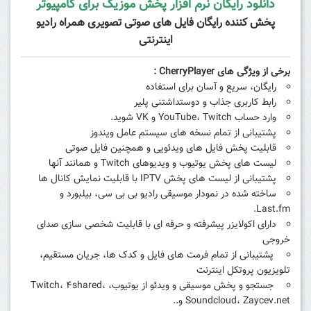
دانلود رایگان نرم افزار پخش موزیک برای کامپیوتر
پخش کننده رایگان فایل های صوتی تصویری همراه رادیو
اینترنتی
برخی از ویژگی های CherryPlayer :
ر
ایگان، سریع و آسان برای استفاده
رابط کاربری جذاب و دوستداشتنی پلیر
وارد حساب YouTube، Twitch و VK شوید.
پشتیبانی از تمام نسخه های سیستم عامل ویندوز
قابلیت پخش فایل های ویدئویی و همچنین فایل صوتی
لیست های پخش یوتیوب و ویدیوهای Twitch و همانند آنها
پشتیبانی از لیست های پخش IPTV با قابلیت نمایش کانال ها
ساخته شده در نمودار موسیقی رادیو بی بی سی، بیلبورد و
Last.fm.
دارای اکولایزر پیشرفته و حرفه ای با قابلیت شخصی سازی صدای
خروجی
پشتیبانی از تمام فرمت های فایل و کدک ها، جریان مستقیم،
تلویزیون پروتکل اینترنت
جستجو و پخش موسیقی و ویدئو از یوتیوب، Twitch، ۴shared،
Soundcloud، Zaycev.net و..