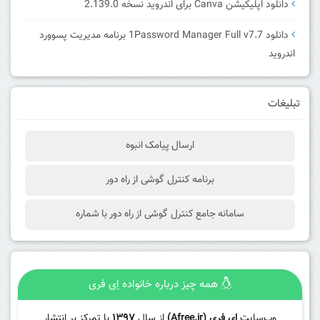
دانلود اپلیکیشن Canva برای اندروید نسخه 2.139.0
دانلود 1Password Manager Full v7.7 برنامه مدیریت پسوورد
اندروید
تبلیغات
ارسال پیامک انبوه
برنامه کنترل گوشی از راه دور
سامانه جامع کنترل گوشی از راه دور با شماره
همه چیز درباره خانواده اِی فری
وب‌سایت
ای فری (Afree.ir)
از سال
۱۳۹۷
با تمرکز بر انتشار