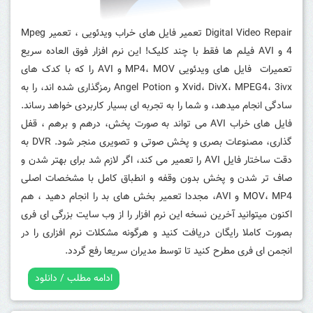
Digital Video Repair تعمیر فایل های خراب ویدئویی ، تعمیر Mpeg
4 و AVI فیلم ها فقط با چند کلیک! این نرم افزار فوق العاده سریع
تعمیرات فایل های ویدئویی MP4، MOV و AVI را که با کدک های
Xvid، DivX، MPEG4، 3ivx و Angel Potion رمزگذاری شده اند، را به
سادگی انجام میدهد، و شما را به تجربه ای بسیار کاربردی خواهد رساند.
فایل های خراب AVI می تواند به صورت پخش، درهم و برهم ، قفل
گذاری، مصنوعات بصری و پخش صوتی و تصویری منجر شود. DVR به
دقت ساختار فایل AVI را تعمیر می کند، اگر لازم شد برای بهتر شدن و
صاف تر شدن و پخش بدون وقفه و انطباق کامل با مشخصات اصلی
MOV، MP4 و AVI، مجددا تعمیر بخش های بد را انجام دهید ، هم
اکنون میتوانید آخرین نسخه این نرم افزار را از وب سایت بزرگی ای فری
بصورت کاملا رایگان دریافت کنید و هرگونه مشکلات نرم افزاری را در
انجمن ای فری مطرح کنید تا توسط مدیران سریعا رفع گردد.
ادامه مطلب / دانلود