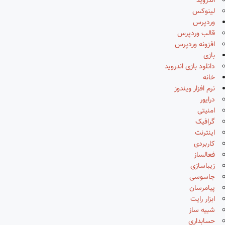
اندروید
لینوکس
وردپرس
قالب وردپرس
افزونه وردپرس
بازی
دانلود بازی اندروید
خانه
نرم افزار ویندوز
درایور
امنیتی
گرافیک
اینترنت
کاربردی
فعالساز
زیباسازی
جاسوسی
پیامرسان
ابزار رایت
شبیه ساز
حسابداری