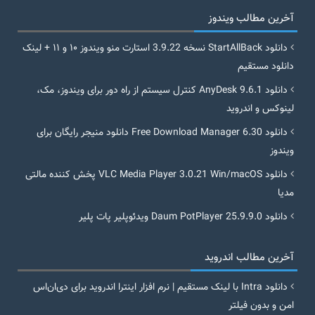
آخرین مطالب ویندوز
دانلود StartAllBack نسخه 3.9.22 استارت منو ویندوز ۱۰ و ۱۱ + لینک
دانلود مستقیم
دانلود AnyDesk 9.6.1 کنترل سیستم از راه دور برای ویندوز، مک،
لینوکس و اندروید
دانلود Free Download Manager 6.30 دانلود منیجر رایگان برای
ویندوز
دانلود VLC Media Player 3.0.21 Win/macOS پخش کننده مالتی
مدیا
دانلود Daum PotPlayer 25.9.9.0 ویدئوپلیر پات پلیر
آخرین مطالب اندروید
دانلود Intra با لینک مستقیم | نرم افزار اینترا اندروید برای دی‌ان‌اس
امن و بدون فیلتر