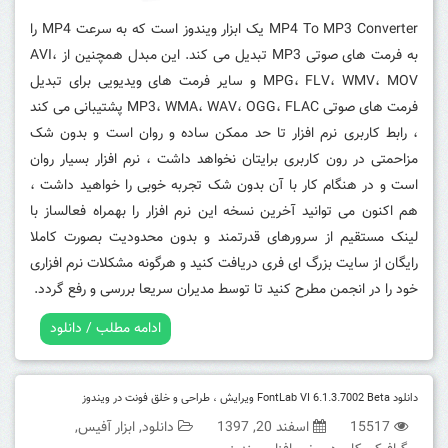
MP4 To MP3 Converter یک ابزار ویندوز است که به سرعت MP4 را
به فرمت های صوتی MP3 تبدیل می کند.
این مبدل همچنین از AVI،
MPG، FLV، WMV، MOV و سایر فرمت های ویدیویی برای تبدیل
فرمت های صوتی MP3، WMA، WAV، OGG، FLAC پشتیبانی می کند
، رابط کاربری نرم افزار تا حد ممکن ساده و روان است و بدون شک
مزاحمتی در رون کاربری برایتان نخواهد داشت ، نرم افزار بسیار روان
است و در هنگام کار با آن بدون شک تجربه خوبی را خواهید داشت ،
هم اکنون می توانید آخرین نسخه این نرم افزار را بهمراه فعالساز با
لینک مستقیم از سرورهای قدرتمند و بدون محدودیت بصورت کاملا
رایگان از سایت بزرگ ای فری دریافت کنید و هرگونه مشکلات نرم افزاری
خود را در انجمن مطرح کنید تا توسط مدیران سریعا بررسی و رفع گردد.
ادامه مطلب / دانلود
دانلود FontLab VI 6.1.3.7002 Beta ویرایش ، طراحی و خلق فونت در ویندوز
15517
اسفند 20, 1397
دانلود
,
ابزار آفیس
,