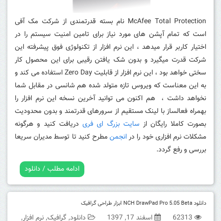
McAfee Total Protection نام بسته قدرتمندی از شرکت مک آفی
است که تمام آپشن های مورد نیاز برای تامین امنیت سیستم را در
اختیار کاربر قرار میدهد ، این نرم افزار از تکنولوژی فوق پیشرفته این
شرکت قدرت میگیرد و بدون شک یافتن رقیبی برای این محصول کار
سختی خواهد بود ، این نرم افزار از قابلیت Zero Day استفاده می کند و
به این معناست که ویروس تازه متولد شده هم شانسی در مقابل شما
نخواهد داشت ،
هم اکنون می توانید آخرین نسخه این نرم افزار را
بهمراه فعالساز با لینک مستقیم از سرورهای قدرتمند و بدون محدودیت
بصورت کاملا رایگان از
سایت بزرگ ای فری
دریافت کنید و هرگونه
مشکلات نرم افزاری خود را در
انجمن
مطرح کنید تا توسط مدیران سریعا
بررسی و رفع گردد.
ادامه مطلب / دانلود
دانلود NCH DrawPad Pro 5.05 Beta ابزار طراحی گرافیک
62313
اسفند 17, 1397
دانلود
,
گرافیک
,
نرم افزار
,