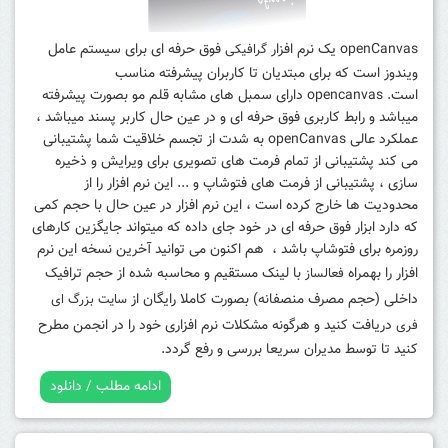
openCanvas یک نرم افزار
فوق حرفه ای برای سیستم عامل
گرافیکی
ویندوز است که برای مبتدیان تا کاربران پیشرفته مناسب
است.
opencanvas دارای سمبل های مشابه قلم مو بصورت پیشرفته
میباشد و رابط کاربری فوق حرفه ای و در عین حال کاربر پسند میباشد ،
عملکرد عالی openCanvas به شدت از تجسم خلاقیت شما پشتیبانی
می کند پشتیبانی از تمام فرمت های تصویری برای ویرایش و ذخیره
سازی ، پشتیبانی از فرمت های فتوشاپ و ... این نرم افزار را از
محدودیت ها خارج کرده است ، این نرم افزار در عین حال با حجم کمی
که دارد ابزار فوق حرفه ای در خود جای داده که میتواند جایگزین کارهای
روزمره برای فتوشاپ باشد ، هم اکنون می توانید آخرین نسخه این نرم
افزار را بهمراه
با لینک مستقیم و محاسبه شده از حجم ترافیک
فعالساز
داخلی (حجم مصرف منصفانه) بصورت کاملا رایگان از
سایت بزرگ ای
دریافت کنید و هرگونه مشکلات نرم افزاری خود را در انجمن مطرح
فری
کنید تا توسط مدیران سریعا بررسی و رفع گردد.
ادامه مطلب / دانلود