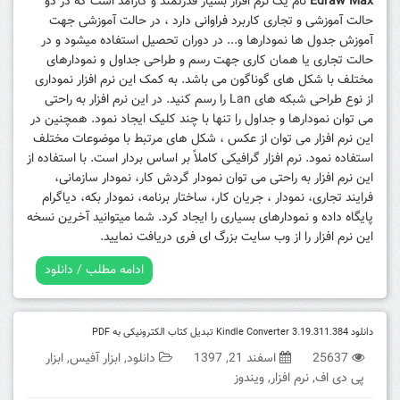
Edraw Max
نام یک نرم افزار بسیار قدرتمند و کارآمد است که در دو
حالت آموزشی و تجاری کاربرد فراوانی دارد ، در حالت آموزشی جهت
آموزش جدول ها نمودارها و... در دوران تحصیل استفاده میشود و در
حالت تجاری یا همان کاری جهت رسم و طراحی جداول و نمودارهای
مختلف با شکل های گوناگون می باشد. به کمک این نرم افزار نموداری
از نوع طراحی شبکه های Lan را رسم کنید. در این نرم افزار به راحتی
می توان نمودارها و جداول را تنها با چند کلیک ایجاد نمود. همچنین در
این نرم افزار می توان از عکس ، شکل های مرتبط با موضوعات مختلف
استفاده نمود. نرم افزار گرافیکی کاملاً بر اساس بردار است. با استفاده از
این نرم افزار به راحتی می توان نمودار گردش کار، نمودار سازمانی،
فرایند تجاری، نمودار ، جریان کار، ساختار برنامه، نمودار بکه، دیاگرام
پایگاه داده و نمودارهای بسیاری را ایجاد کرد. شما میتوانید آخرین نسخه
این نرم افزار را از وب سایت بزرگ ای فری دریافت نمایید.
ادامه مطلب / دانلود
دانلود Kindle Converter 3.19.311.384 تبدیل کتاب الکترونیکی به PDF
25637
اسفند 21, 1397
دانلود
,
ابزار آفیس
,
ابزار
پی دی اف
,
نرم افزار
,
ویندوز