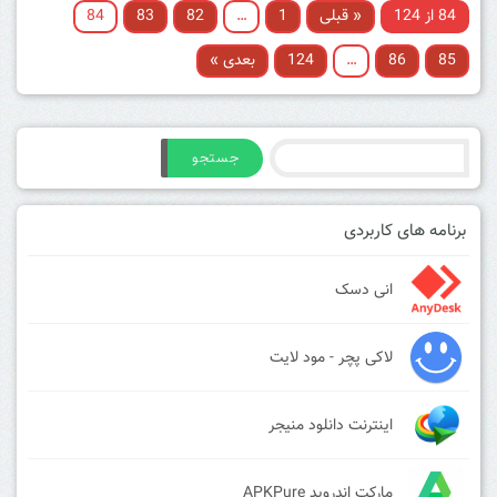
84 از 124
« قبلی
1
…
82
83
84
85
86
…
124
بعدی »
جستجو
برنامه های کاربردی
انی دسک
لاکی پچر - مود لایت
اینترنت دانلود منیجر
مارکت اندروید APKPure