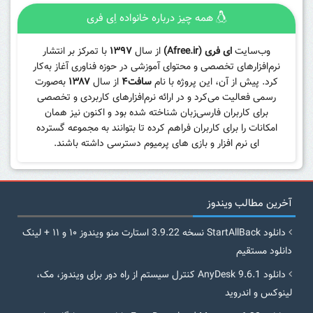
همه چیز درباره خانواده اِی فری
وب‌سایت
ای فری (Afree.ir)
از سال
۱۳۹۷
با تمرکز بر انتشار
نرم‌افزارهای تخصصی و محتوای آموزشی در حوزه فناوری آغاز به‌کار
کرد. پیش از آن، این پروژه با نام
سافت۴
از سال
۱۳۸۷
به‌صورت
رسمی فعالیت می‌کرد و در ارائه نرم‌افزارهای کاربردی و تخصصی
برای کاربران فارسی‌زبان شناخته شده بود و اکنون نیز همان
امکانات را برای کاربران فراهم کرده تا بتوانند به مجموعه گسترده
ای نرم افزار و بازی های پرمیوم دسترسی داشته باشند.
آخرین مطالب ویندوز
دانلود StartAllBack نسخه 3.9.22 استارت منو ویندوز ۱۰ و ۱۱ + لینک
دانلود مستقیم
دانلود AnyDesk 9.6.1 کنترل سیستم از راه دور برای ویندوز، مک،
لینوکس و اندروید