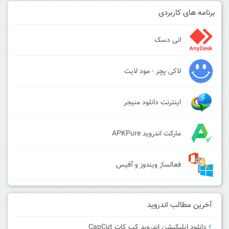
برنامه های کاربردی
انی دسک
لاکی پچر - مود لایت
اینترنت دانلود منیجر
مارکت اندروید APKPure
فعالساز ویندوز و آفیس
آخرین مطالب اندروید
دانلود اپلیکیشن اندروید کپ کات CapCut