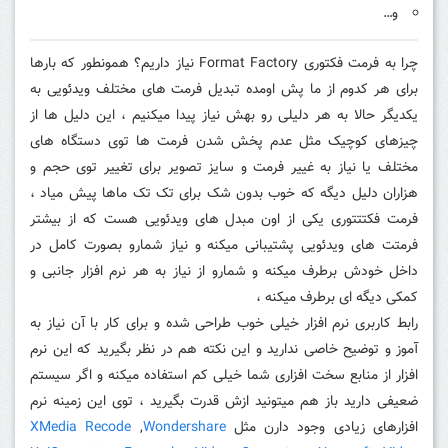
و…
چرا به فرمت فکتوری Format Factory نیاز داریم؟ همونطور که بارها
برای هر کدوم از ما پش اومده تبدیل فرمت های مختلف ویدئویی به
یکدیگر حالا به هر دلیلی رو بهش نیاز پیدا میکنیم ، این دلیل ها از
چیزهای کوچیک مثل عدم پخش شدن فرمت ها توی دستگاه های
مختلف یا نیاز به غییر فرمت و سایز تصویر برای تغییر توی حجم و
هزاران دلیل دیگه که خوب بدون شک برای تک تک ماها پیش میاد ،
فرمت فکتتتوری یکی از اون مبدل های ویدئویی هست که از بیشتر
فرمتت های ویدئویی پشتیبانی میکنه و نیاز شمارو بصورت کامل در
داخل خودش برطرف میکنه و شمارو از نیاز به هر نرم افزار جانبی و
کمکی دیگه ای برطرف میکنه ،
رابط کاربری نرم افزار خیلی خوب طراحی شده و برای کار با آن نیاز به
آموز و توضیح خاصی ندارید و این نکته هم در نظر بگیرید که این نرم
افزار از منابع سخت افزاری شما خیلی کم استفاده میکنه و اگر سیستم
ضعیفی دارید باز هم میتونید ازش قدرت بگیرید ، توی این زمینه نرم
افزارهای زیادی وجود دارن مثل
Wondershare
,
XMedia Recode