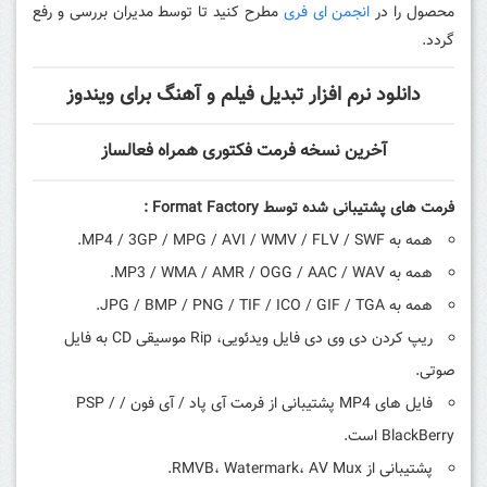
محصول را در
انجمن ای فری
مطرح کنید تا توسط مدیران بررسی و رفع
گردد.
دانلود نرم افزار تبدیل فیلم و آهنگ برای ویندوز
آخرین نسخه فرمت فکتوری همراه فعالساز
فرمت های پشتیبانی شده توسط Format Factory :
همه به MP4 / 3GP / MPG / AVI / WMV / FLV / SWF.
همه به MP3 / WMA / AMR / OGG / AAC / WAV.
همه به JPG / BMP / PNG / TIF / ICO / GIF / TGA.
ریپ کردن دی وی دی
فایل ویدئویی، Rip موسیقی CD به فایل
صوتی.
فایل های MP4 پشتیبانی از فرمت آی پاد / آی فون / PSP /
BlackBerry است.
پشتیبانی از RMVB، Watermark، AV Mux.