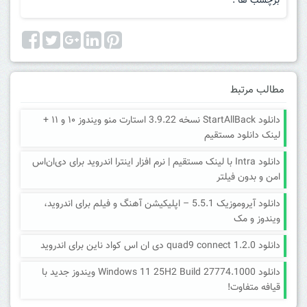
برچسب ها :
مطالب مرتبط
دانلود StartAllBack نسخه 3.9.22 استارت منو ویندوز ۱۰ و ۱۱ +
لینک دانلود مستقیم
دانلود Intra با لینک مستقیم | نرم افزار اینترا اندروید برای دی‌ان‌اس
امن و بدون فیلتر
دانلود آیروموزیک 5.5.1 – اپلیکیشن آهنگ و فیلم برای اندروید،
ویندوز و مک
دانلود quad9 connect 1.2.0 دی ان اس کواد ناین برای اندروید
دانلود Windows 11 25H2 Build 27774.1000 ویندوز جدید با
قیافه متفاوت!