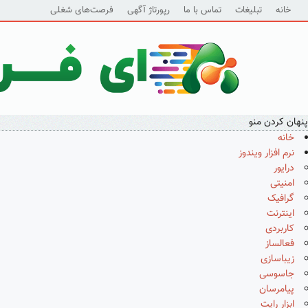
خانه
تبلیغات
تماس با ما
رپورتاژ آگهی
فرصت‌های شغلی
پنهان کردن منو
خانه
نرم افزار ویندوز
درایور
امنیتی
گرافیک
اینترنت
کاربردی
فعالساز
زیباسازی
جاسوسی
پیامرسان
ابزار رایت