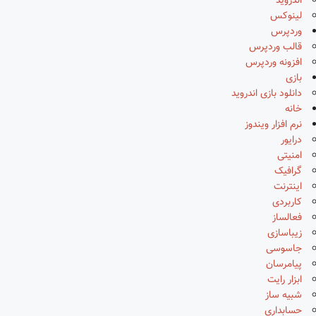
اندروید
لینوکس
وردپرس
قالب وردپرس
افزونه وردپرس
بازی
دانلود بازی اندروید
خانه
نرم افزار ویندوز
درایور
امنیتی
گرافیک
اینترنت
کاربردی
فعالساز
زیباسازی
جاسوسی
پیامرسان
ابزار رایت
شبیه ساز
حسابداری