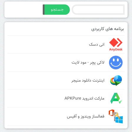
جستجو
برنامه های کاربردی
انی دسک
لاکی پچر - مود لایت
اینترنت دانلود منیجر
مارکت اندروید APKPure
فعالساز ویندوز و آفیس