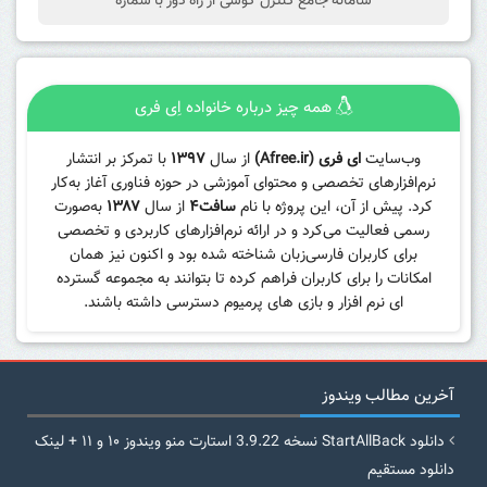
سامانه جامع کنترل گوشی از راه دور با شماره
همه چیز درباره خانواده اِی فری
وب‌سایت
ای فری (Afree.ir)
از سال
۱۳۹۷
با تمرکز بر انتشار
نرم‌افزارهای تخصصی و محتوای آموزشی در حوزه فناوری آغاز به‌کار
کرد. پیش از آن، این پروژه با نام
سافت۴
از سال
۱۳۸۷
به‌صورت
رسمی فعالیت می‌کرد و در ارائه نرم‌افزارهای کاربردی و تخصصی
برای کاربران فارسی‌زبان شناخته شده بود و اکنون نیز همان
امکانات را برای کاربران فراهم کرده تا بتوانند به مجموعه گسترده
ای نرم افزار و بازی های پرمیوم دسترسی داشته باشند.
آخرین مطالب ویندوز
دانلود StartAllBack نسخه 3.9.22 استارت منو ویندوز ۱۰ و ۱۱ + لینک
دانلود مستقیم