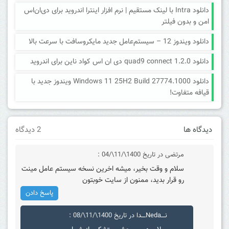
دانلود Intra با لینک مستقیم | نرم افزار اینترا اندروید برای دی‌ان‌اس
امن و بدون فیلتر
دانلود ویندوز 12 – سیستم‌عامل جدید مایکروسافت با سرعت بالا
دانلود quad9 connect 1.2.0 دی ان اس کواد ناین برای اندروید
دانلود Windows 11 25H2 Build 27774.1000 ویندوز جدید با
قیافه متفاوت!
دیدگاه ها
2 دیدگاه
مرتضی
در تاریخ 1400\/11\/04 :
سلام و وقت بخیر، میشه اخرین نسخه سیستم عامل مینت
رو قرار بدید، ممنون از سایت خوبتون
پاسخ دادن
نــــNedaــــدا
در تاریخ 1400\/11\/08 :